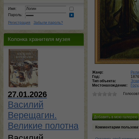
Имя:
Пароль:
Регистрация
Забыли пароль?
Колонка хранителя музея
Жанр:
Рели
Год:
187
Тип объекта:
Эски
Местонахождение:
Госу
27.01.2026
Голосов:
Василий
Верещагин.
Великие полотна
Комментарии пользова
Василий