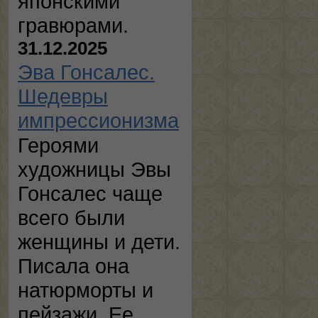
японскими
гравюрами.
31.12.2025
Эва Гонсалес.
Шедевры
импрессионизма
Героями
художницы Эвы
Гонсалес чаще
всего были
женщины и дети.
Писала она
натюрморты и
пейзажи. Ее