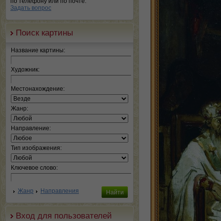
по телефону или по почте.
Задать вопрос
Поиск картины
Название картины:
Художник:
Местонахождение:
Жанр:
Направление:
Тип изображения:
Ключевое слово:
Жанр
Направления
Вход для пользователей