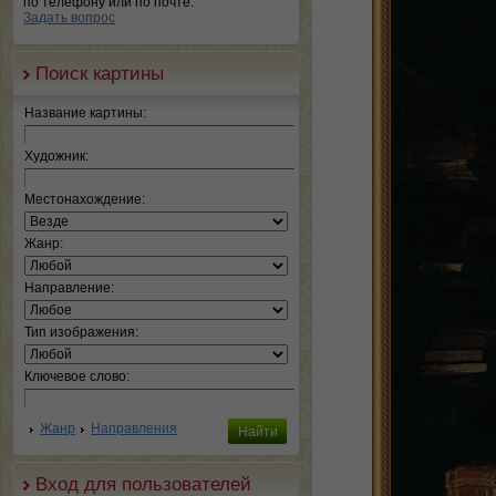
по телефону или по почте.
Задать вопрос
Поиск картины
Название картины:
Художник:
Местонахождение:
Жанр:
Направление:
Тип изображения:
Ключевое слово:
Жанр
Направления
Вход для пользователей