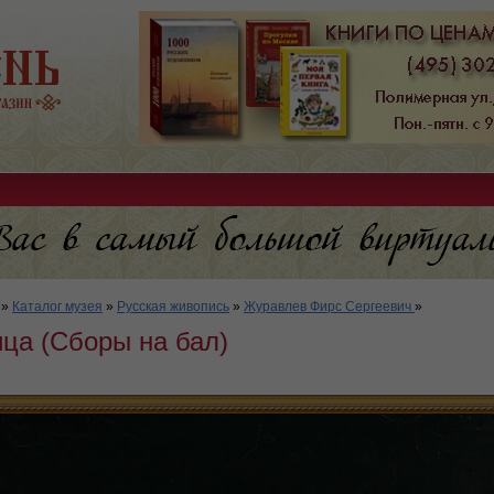
»
Каталог музея
»
Русская живопись
»
Журавлев Фирс Сергеевич
»
ца (Сборы на бал)