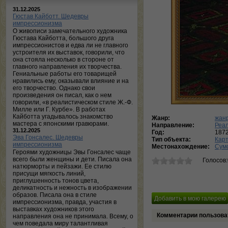
31.12.2025
Гюстав Кайботт. Шедевры
импрессионизма
О живописи замечательного художника
Гюстава Кайботта, большого друга
импрессионистов и едва ли не главного
устроителя их выставок, говорили, что
она стояла несколько в стороне от
главного направления их творчества.
Гениальные работы его товарищей
нравились ему, оказывали влияние и на
его творчество. Однако свои
произведения он писал, как о нем
говорили, «в реалистическом стиле Ж.-Ф.
Милле или Г. Курбе». В работах
Кайботта угадывалось знакомство
Жанр:
жан
мастера с японскими гравюрами.
Направление:
Реа
31.12.2025
Год:
187
Эва Гонсалес. Шедевры
Тип объекта:
Кар
импрессионизма
Местонахождение:
Сумс
Героями художницы Эвы Гонсалес чаще
всего были женщины и дети. Писала она
Голосов
натюрморты и пейзажи. Ее стилю
присущи мягкость линий,
приглушенность тонов цвета,
деликатность и нежность в изображении
образов. Писала она в стиле
импрессионизма, правда, участия в
выставках художников этого
Комментарии пользова
направления она не принимала. Всему, о
чем поведала миру талантливая