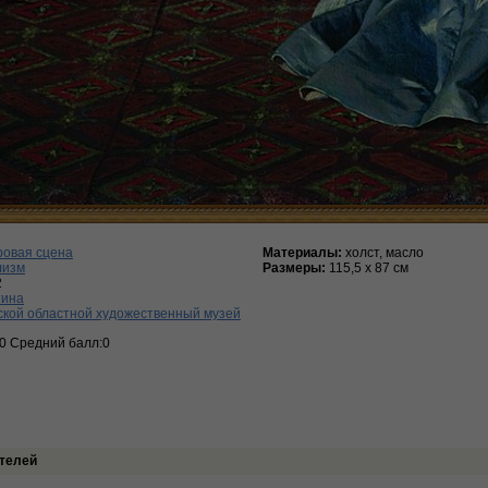
ровая сцена
Материалы:
холст, масло
лизм
Размеры:
115,5 х 87 см
2
тина
кой областной художественный музей
:0 Средний балл:0
телей