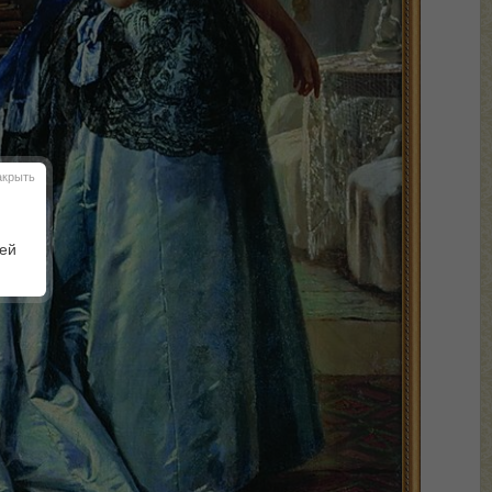
акрыть
шей