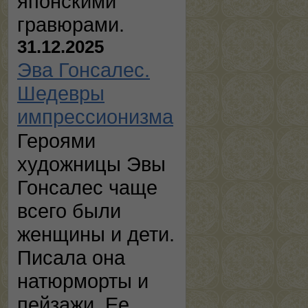
японскими
гравюрами.
31.12.2025
Эва Гонсалес.
Шедевры
импрессионизма
Героями
художницы Эвы
Гонсалес чаще
всего были
женщины и дети.
Писала она
натюрморты и
пейзажи. Ее