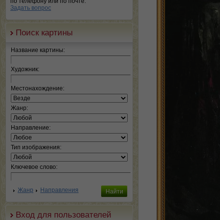
по телефону или по почте.
Задать вопрос
Поиск картины
Название картины:
Художник:
Местонахождение:
Жанр:
Направление:
Тип изображения:
Ключевое слово:
Жанр
Направления
Вход для пользователей