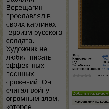
Верещагин
прославлял в
своих картинах
героизм русского
солдата.
Художник не
любил писать
Жанр:
жанр
Направление:
Реа
Год:
188
эффектных
Тип объекта:
Кар
Местонахождение:
Одес
военных
Голосов:
сражений. Он
считал войну
огромным злом,
Комментарии пользова
которое