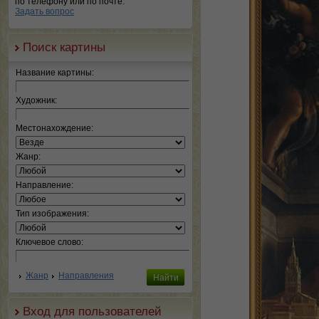
по телефону или по почте.
Задать вопрос
Поиск картины
Название картины:
Художник:
Местонахождение:
Жанр:
Направление:
Тип изображения:
Ключевое слово:
Жанр
Направления
Вход для пользователей