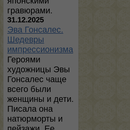
японскими
гравюрами.
31.12.2025
Эва Гонсалес.
Шедевры
импрессионизма
Героями
художницы Эвы
Гонсалес чаще
всего были
женщины и дети.
Писала она
натюрморты и
пейзажи. Ее