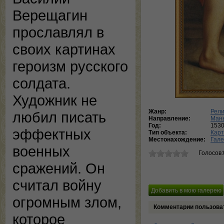
Верещагин
прославлял в
своих картинах
героизм русского
солдата.
Художник не
Жанр:
Рели
любил писать
Направление:
Ман
Год:
153
эффектных
Тип объекта:
Кар
Местонахождение:
Гале
военных
Голосов:
сражений. Он
считал войну
огромным злом,
Комментарии пользова
которое