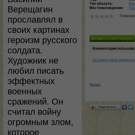
Тип объекта:
Кар
Верещагин
Местонахождение:
Час
Голосов:
прославлял в
своих картинах
героизм русского
солдата.
Комментарии пользова
Художник не
Оставить свой коммент
любил писать
эффектных
Назад
военных
сражений. Он
Поделиться…
считал войну
огромным злом,
которое