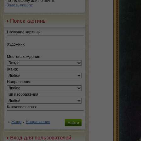
по телефону или по почте.
Задать вопрос
Поиск картины
Название картины:
Художник:
Местонахождение:
Жанр:
Направление:
Тип изображения:
Ключевое слово:
Жанр
Направления
Вход для пользователей