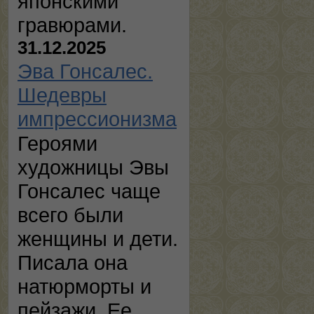
японскими
гравюрами.
31.12.2025
Эва Гонсалес.
Шедевры
импрессионизма
Героями
художницы Эвы
Гонсалес чаще
всего были
женщины и дети.
Писала она
натюрморты и
пейзажи. Ее