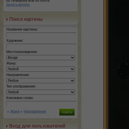
по телефону или по почте.
Задать вопрос
Поиск картины
Название картины:
Художник:
Местонахождение:
Жанр:
Направление:
Тип изображения:
Ключевое слово:
Жанр
Направления
Вход для пользователей