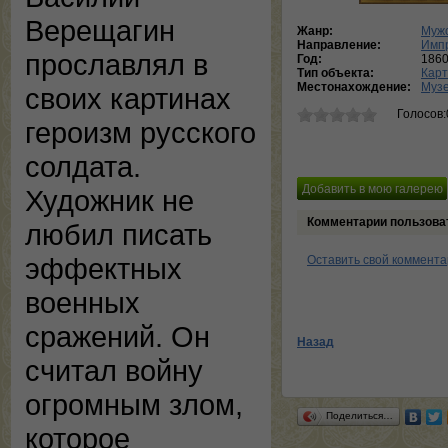
Верещагин
Жанр:
Мужс
Направление:
Имп
прославлял в
Год:
186
Тип объекта:
Кар
Местонахождение:
Музе
своих картинах
Голосов:
героизм русского
солдата.
Художник не
Комментарии пользова
любил писать
эффектных
Оставить свой коммент
военных
сражений. Он
Назад
считал войну
огромным злом,
Поделиться…
которое