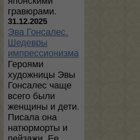
японскими
гравюрами.
31.12.2025
Эва Гонсалес.
Шедевры
импрессионизма
Героями
художницы Эвы
Гонсалес чаще
всего были
женщины и дети.
Писала она
натюрморты и
пейзажи. Ее