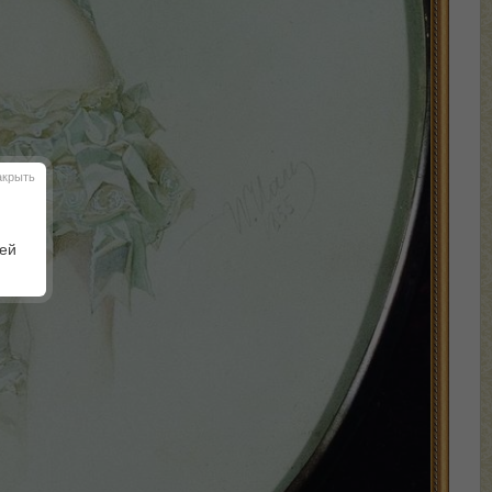
акрыть
шей