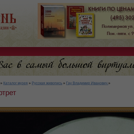
»
Каталог музея
»
Русская живопись
»
Гау Владимир Иванович
»
ртрет