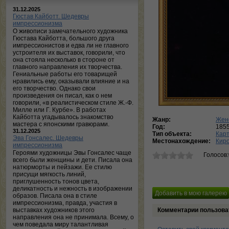
31.12.2025
Гюстав Кайботт. Шедевры
импрессионизма
О живописи замечательного художника
Гюстава Кайботта, большого друга
импрессионистов и едва ли не главного
устроителя их выставок, говорили, что
она стояла несколько в стороне от
главного направления их творчества.
Гениальные работы его товарищей
нравились ему, оказывали влияние и на
его творчество. Однако свои
произведения он писал, как о нем
говорили, «в реалистическом стиле Ж.-Ф.
Милле или Г. Курбе». В работах
Кайботта угадывалось знакомство
Жанр:
Жен
мастера с японскими гравюрами.
Год:
185
31.12.2025
Тип объекта:
Кар
Эва Гонсалес. Шедевры
Местонахождение:
Киро
импрессионизма
Героями художницы Эвы Гонсалес чаще
Голосов
всего были женщины и дети. Писала она
натюрморты и пейзажи. Ее стилю
присущи мягкость линий,
приглушенность тонов цвета,
деликатность и нежность в изображении
образов. Писала она в стиле
импрессионизма, правда, участия в
выставках художников этого
Комментарии пользова
направления она не принимала. Всему, о
чем поведала миру талантливая