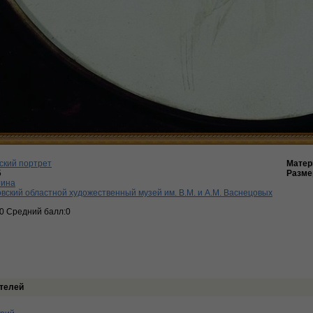
ский портрет
Матер
5
Разме
тина
вский областной художественный музей им. В.М. и А.М. Васнецовых
:0 Средний балл:0
телей