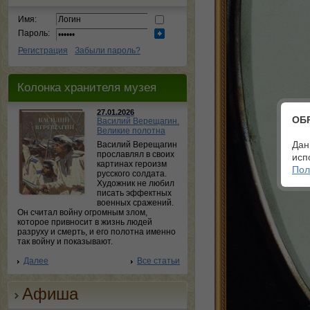
Имя:
Пароль:
Регистрация
Забыли пароль?
Колонка хранителя музея
27.01.2026
ОБ
Василий Верещагин.
Великие полотна
Дан
Василий Верещагин
прославлял в своих
исп
картинах героизм
Пол
русского солдата.
Художник не любил
писать эффектных
военных сражений.
Он считал войну огромным злом,
которое привносит в жизнь людей
разруху и смерть, и его полотна именно
так войну и показывают.
Далее
Все статьи
Афиша