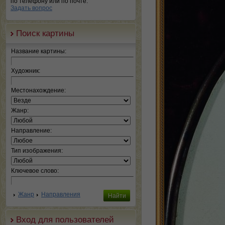
по телефону или по почте.
Задать вопрос
Поиск картины
Название картины:
Художник:
Местонахождение:
Жанр:
Направление:
Тип изображения:
Ключевое слово:
Жанр
Направления
Вход для пользователей