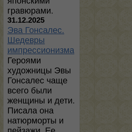
японскими
гравюрами.
31.12.2025
Эва Гонсалес.
Шедевры
импрессионизма
Героями
художницы Эвы
Гонсалес чаще
всего были
женщины и дети.
Писала она
натюрморты и
пейзажи. Ее