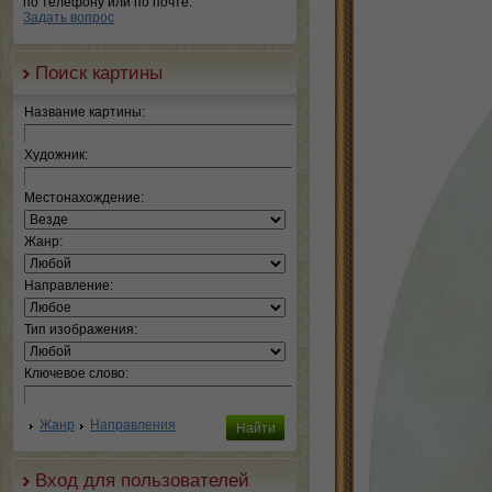
по телефону или по почте.
Задать вопрос
Поиск картины
Название картины:
Художник:
Местонахождение:
Жанр:
Направление:
Тип изображения:
Ключевое слово:
Жанр
Направления
Вход для пользователей