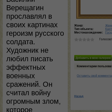
Верещагин
прославлял в
своих картинах
Жанр:
Женс
Тип объекта:
Кар
героизм русского
Местонахождение:
Госу
Голосов:
солдата.
Художник не
любил писать
эффектных
Комментарии пользова
военных
Оставить свой коммент
сражений. Он
считал войну
Назад
огромным злом,
которое