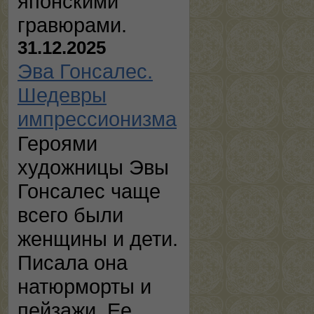
японскими
гравюрами.
31.12.2025
Эва Гонсалес.
Шедевры
импрессионизма
Героями
художницы Эвы
Гонсалес чаще
всего были
женщины и дети.
Писала она
натюрморты и
пейзажи. Ее