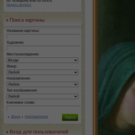
по телефону или по почте.
Задать вопрос
Поиск картины
Название картины:
Художник:
Местонахождение:
Жанр:
Направление:
Тип изображения:
Ключевое слово:
Жанр
Направления
Вход для пользователей