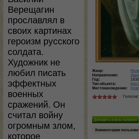
Верещагин
прославлял в
своих картинах
героизм русского
солдата.
Художник не
любил писать
Жанр:
Рели
Направление:
Ака
Год:
183
эффектных
Тип объекта:
Кар
Местонахождение:
Новг
военных
Голосов:
сражений. Он
считал войну
огромным злом,
Комментарии пользова
которое