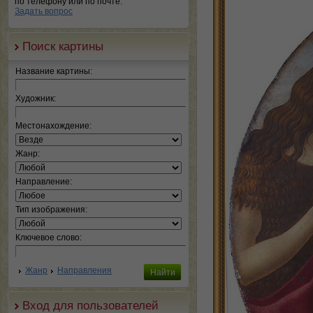
по телефону или по почте.
Задать вопрос
Поиск картины
Название картины:
Художник:
Местонахождение:
Жанр:
Направление:
Тип изображения:
Ключевое слово:
Жанр
Направления
Вход для пользователей