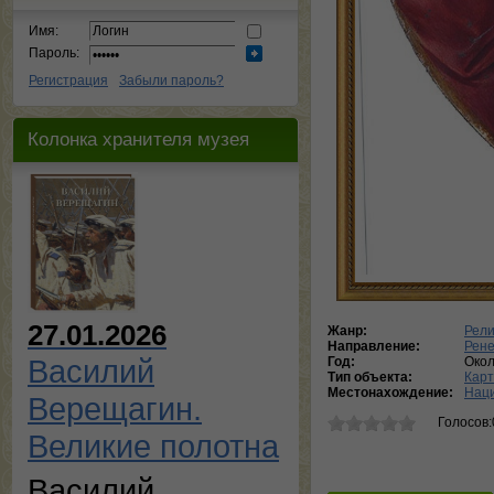
Имя:
Пароль:
Регистрация
Забыли пароль?
Колонка хранителя музея
27.01.2026
Жанр:
Рели
Направление:
Рене
Василий
Год:
Окол
Тип объекта:
Кар
Местонахождение:
Наци
Верещагин.
Голосов:
Великие полотна
Василий