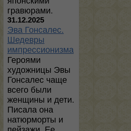
японскими
гравюрами.
31.12.2025
Эва Гонсалес.
Шедевры
импрессионизма
Героями
художницы Эвы
Гонсалес чаще
всего были
женщины и дети.
Писала она
натюрморты и
пейзажи. Ее