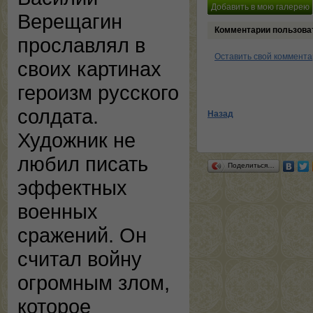
Верещагин
Комментарии пользова
прославлял в
Оставить свой коммент
своих картинах
героизм русского
солдата.
Назад
Художник не
любил писать
Поделиться…
эффектных
военных
сражений. Он
считал войну
огромным злом,
которое