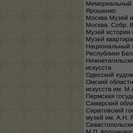
Мемориальный м
Ярошенко
Москва Музей и
Москва. Собр. 
Музей истории 
Музей квартира
Национальный 
Республики Бел
Нижнетагильски
искусств
Одесский худо
Омский областн
искусств им. М.
Пермская госуд
Самарский обл
Саратовский г
музей им. А.Н.
Севастопольск
М.П. Крошицког