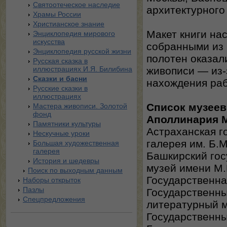
Святоотеческое наследие
архитектурного
Храмы России
Христианское знание
Макет книги на
Энциклопедия мирового
искусства
собранными из 
Энциклопедия русской жизни
полотен оказал
Русская сказка в
иллюстрациях И.Я. Билибина
живописи — из-
Сказки и басни
нахождения раб
Русские сказки в
иллюстрациях
Список музее
Мастера живописи. Золотой
фонд
Аполлинария 
Памятники культуры
Астраханская г
Нескучные уроки
галерея им. Б.
Большая художественная
галерея
Башкирский го
История и шедевры
музей имени М.
Поиск по выходным данным
Государственна
Наборы открыток
Пазлы
Государственны
Спецпредложения
литературный 
Государственны