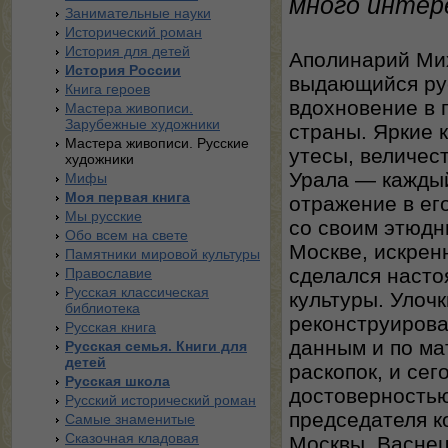
много интер
Занимательные науки
Исторический роман
История для детей
Аполинарий Ми
История России
выдающийся ру
Книга героев
вдохновение в 
Мастера живописи.
Зарубежные художники
страны. Яркие 
Мастера живописи. Русские
утесы, величес
художники
Урала — каждый
Мифы
Моя первая книга
отражение в ег
Мы русские
со своим этюдн
Обо всем на свете
Москве, искрен
Памятники мировой культуры
сделался насто
Православие
Русская классическая
культуры. Улоч
библиотека
реконструиров
Русская книга
данным и по ма
Русская семья. Книги для
детей
раскопок, и се
Русская школа
достоверностью
Русский исторический роман
председателя к
Самые знаменитые
Сказочная кладовая
Москвы, Васнец