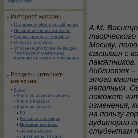
Задать вопрос
Интернет-магазин
О магазине «Воскресный день»
А.М. Васнецо
Новости интернет-магазина
творческого 
Анонсы интернет-магазина
Оплата и доставка
Москву, полю
Описание для блока Книга дня.
связывал с 
Текст располагается над
Картинкой и кратким описанием
памятников.
библиотек – 
Разделы интернет-
этого масте
магазина
неполным. Об
Книги
поможет чит
Книги по областям знаний
Книги в подарок
изменения, 
Книги по сериям
на пользу го
50
Большая коллекция
аудитории л
Великие полотна
студентам т
Детский альбом
Живописная Россия