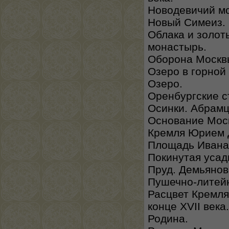
Новодевичий м
Новый Симеиз. 
Облака и золот
монастырь.
Оборона Москвы
Озеро в горной
Озеро.
Оренбургские с
Осинки. Абрамц
Основание Моск
Кремля Юрием Д
Площадь Ивана 
Покинутая усад
Пруд. Демьянов
Пушечно-литейн
Расцвет Кремля
конце XVII века.
Родина.