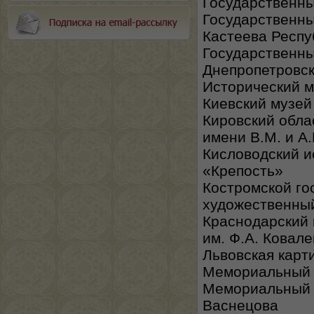
Государственны
Государственны
Кастеева Респу
Государственны
Днепропетровс
Исторический м
Киевский музей
Кировский обла
имени В.М. и А
Кисловодский и
«Крепость»
Костромской г
художественны
Краснодарский 
им. Ф.А. Ковале
Львовская карт
Мемориальный 
Мемориальный м
Васнецова