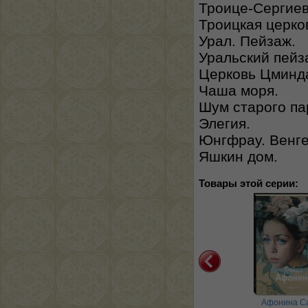
Троице-Сергиев
Троицкая церко
Урал. Пейзаж.
Уральский пейз
Церковь Цминда
Чаша моря.
Шум старого па
Элегия.
Юнгфрау. Венге
Яшкин дом.
Товары этой серии:
Кожин Семён
Корнеев Евгений
Афонина С