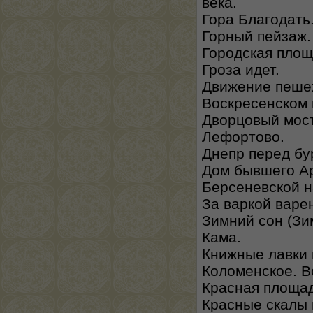
века.
Гора Благодать
Горный пейзаж.
Городская площ
Гроза идет.
Движение пешех
Воскресенском м
Дворцовый мост 
Лефортово.
Днепр перед бу
Дом бывшего Ар
Берсеневской 
За варкой варе
Зимний сон (Зи
Кама.
Книжные лавки н
Коломенское. В
Красная площад
Красные скалы 