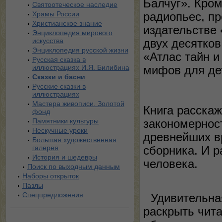
Балчуг». Кром
Святоотеческое наследие
Храмы России
радиопьес, пр
Христианское знание
издательстве 
Энциклопедия мирового
искусства
двух десятков
Энциклопедия русской жизни
«Атлас тайн и
Русская сказка в
иллюстрациях И.Я. Билибина
мифов для дет
Сказки и басни
Русские сказки в
иллюстрациях
Мастера живописи. Золотой
Книга расскаж
фонд
Памятники культуры
закономерност
Нескучные уроки
древнейших в
Большая художественная
галерея
сборника. И р
История и шедевры
человека.
Поиск по выходным данным
Наборы открыток
Пазлы
Спецпредложения
Удивительная
раскрыть чита