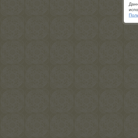
Данн
испо
Пол