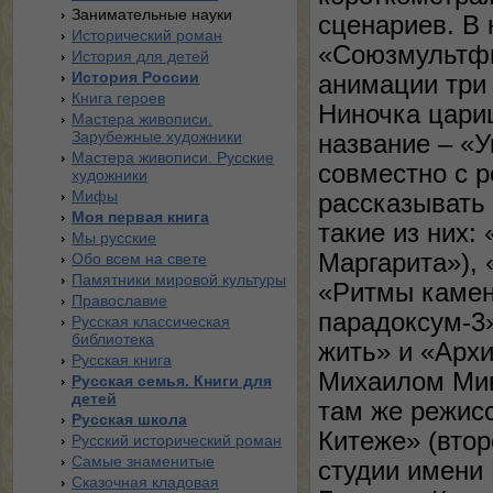
Занимательные науки
сценариев. В 
Исторический роман
«Союзмультфи
История для детей
История России
анимации три
Книга героев
Ниночка цари
Мастера живописи.
Зарубежные художники
название – «У
Мастера живописи. Русские
совместно с 
художники
Мифы
рассказывать
Моя первая книга
такие из них:
Мы русские
Маргарита»), 
Обо всем на свете
Памятники мировой культуры
«Ритмы камен
Православие
парадоксум-3
Русская классическая
библиотека
жить» и «Арх
Русская книга
Михаилом Мин
Русская семья. Книги для
детей
там же режис
Русская школа
Китеже» (втор
Русский исторический роман
Самые знаменитые
студии имени 
Сказочная кладовая