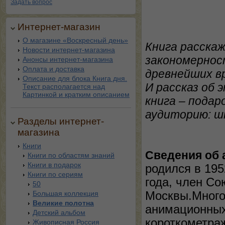
Задать вопрос
Интернет-магазин
О магазине «Воскресный день»
Книга расскаж
Новости интернет-магазина
закономерност
Анонсы интернет-магазина
Оплата и доставка
древнейших вр
Описание для блока Книга дня.
И рассказ об 
Текст располагается над
Картинкой и кратким описанием
книга – пода
аудиторию: шк
Разделы интернет-
магазина
Книги
Сведения об 
Книги по областям знаний
Книги в подарок
родился в 195
Книги по сериям
года, член Со
50
Большая коллекция
Москвы.Много 
Великие полотна
анимационных
Детский альбом
короткометра
Живописная Россия