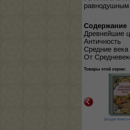
равнодушным
Содержание
Древнейшие ц
Античность
Средние века
От Средневек
Товары этой серии:
адки животного мира
Загадки истории: от
Загадки животн
древности до наших дней