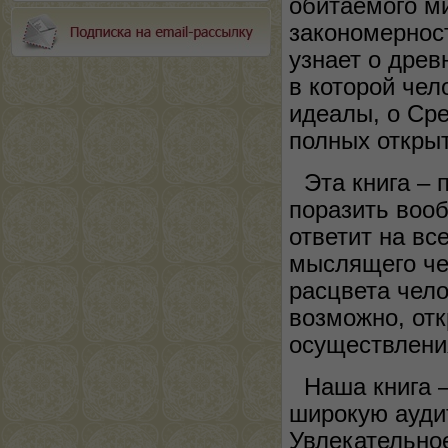
обитаемого ми
закономерност
узнает о древ
в которой че
идеалы, о Сре
полных открыт
Эта книга – 
поразить вооб
ответит на вс
мыслящего че
расцвета чело
возможно, от
осуществления
Наша книга 
широкую аудит
Увлекательное