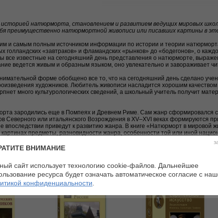
 историей натюрморта, становлением и развитием ведущих мировых шко
бя преимущественно натюрмортной живописи или писавших картины в этом
им и самым полным источником информации по истории и теории натюрморта
х голландских «завтраков» и фламандских «рынков» до «бодегонов», о кажд
ы все известные на сегодняшний день представления о натюрморте, выраже
ание ведется живым и образным языком, оно увлекательно и завораживает чи
анимательной форме обобщено все то, что на сегодняшний день сделано уче
роизведения художников. Любитель живописи насладится хорошим качеством
рпнет много культурологических сведений, а школьный учитель получит мате
орта зародились еще в Помпеях и Древнем Риме. Сам жанр сформировался ср
ов Северного или итальянского Возрождения в XV–XVI веках формируются п
 впоследствии приведут к развитию жанра. В книге «Натюрморт в мировой 
 картинах предметы, разновидности жанра, особенности той или иной нацио
азвития изобразительного искусства.
з
РАТИТЕ ВНИМАНИЕ
ный сайт использует технологию cookie-файлов. Дальнейшее
ользование ресурса будет означать автоматическое согласие с на
итикой конфиденциальности
.