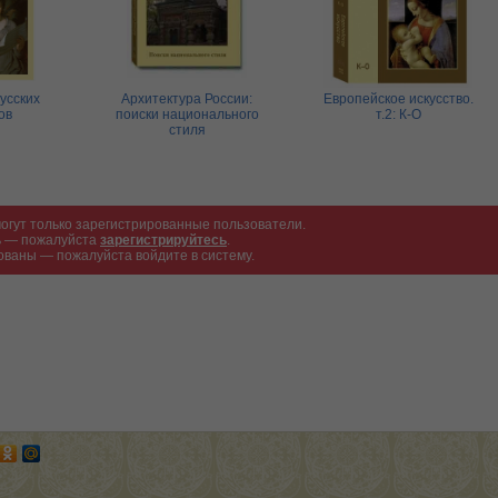
усских
Архитектура России:
Европейское искусство.
ов
поиски национального
т.2: К-О
стиля
огут только зарегистрированные пользователи.
ть — пожалуйста
зарегистрируйтесь
.
ованы — пожалуйста войдите в систему.