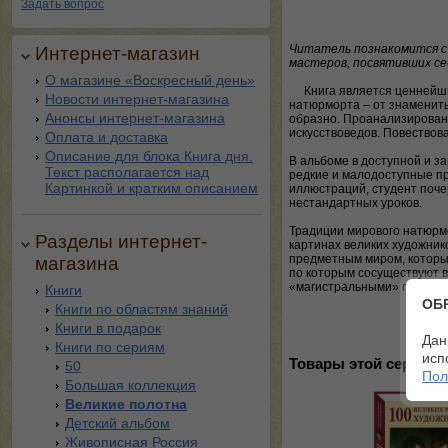
Задать вопрос
Читатель познакомится с
Интернет-магазин
мастеров, посвятивших се
О магазине «Воскресный день»
Книга является ценнейш
Новости интернет-магазина
натюрморта – от знамениты
Анонсы интернет-магазина
образно. Проанализирован
искусствоведов. Повествов
Оплата и доставка
Описание для блока Книга дня.
В альбоме в доступной и з
Текст располагается над
редкие и малодоступные п
Картинкой и кратким описанием
иллюстраций, студент поче
нестандартных уроков.
Традиции мирового натюрм
Разделы интернет-
картинах великих художник
предметным миром, которые
магазина
по которым сосуществуют в
«магистральными» путями р
Книги
ОБ
Книги по областям знаний
Книги в подарок
Дан
Книги по сериям
исп
Товары этой серии:
50
Пол
Большая коллекция
Великие полотна
Детский альбом
Живописная Россия