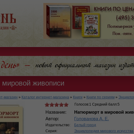
 мировой живописи
т-магазин
»
Каталог интернет-магазина
»
Книги
»
Книги по сериям
»
Энциклоп
Голосов:1 Средний балл:5
Название:
Натюрморт в мировой жив
Автор:
Голованова А. Е.
Издательство:
Белый город
Серия:
Энциклопедия мирового искусства