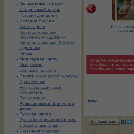
Занимательные науки
Исторический роман
История для детей
История России
Книга героев
Шедевры русской
Шедевры французской
100 великих р
живописи
живописи
художник
Мастера живописи.
Зарубежные художники
Мастера живописи. Русские
художники
Мифы
Моя первая книга
Оставлять комментарии м
Мы русские
Если Вам есть что сказа
Если Вы уже зарегистрир
Обо всем на свете
Памятники мировой культуры
Православие
Русская классическая
библиотека
Русская книга
Назад
Русская семья. Книги для
детей
Русская школа
Русский исторический роман
Поделиться…
Самые знаменитые
Сказочная кладовая