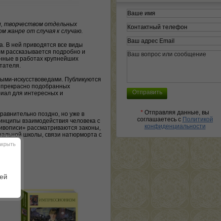
л, творчеством отдельных
 жанре от случая к случаю.
. В ней приводятся все виды
ом рассказывается подробно и
нные в работах крупнейших
тателя.
ными-искусствоведами. Публикуются
 прекрасно подобранных
риал для интересных и
*
Отправляя данные, вы
авнительно поздно, но уже в
соглашаетесь с
Политикой
ринципы взаимодействия человека с
конфиденциальности
живописи» рассматриваются законы,
нальной школы, связи натюрморта с
акрыть
шей