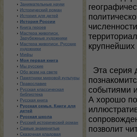
Занимательные науки
географичес
Исторический роман
политическо
История для детей
История России
численности
Книга героев
Мастера живописи.
территориал
Зарубежные художники
Мастера живописи. Русские
крупнейших
художники
Мифы
Моя первая книга
Мы русские
Эта серия 
Обо всем на свете
Памятники мировой культуры
познакомит
Православие
событиями и
Русская классическая
библиотека
А хорошо п
Русская книга
Русская семья. Книги для
иллюстрати
детей
Русская школа
сопровожде
Русский исторический роман
позволит чи
Самые знаменитые
Сказочная кладовая