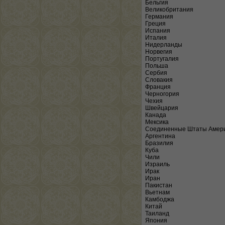
Бельгия
Великобритания
Германия
Греция
Испания
Италия
Нидерланды
Норвегия
Португалия
Польша
Сербия
Словакия
Франция
Черногория
Чехия
Швейцария
Канада
Мексика
Соединенные Штаты Амер
Аргентина
Бразилия
Куба
Чили
Израиль
Ирак
Иран
Пакистан
Вьетнам
Камбоджа
Китай
Таиланд
Япония