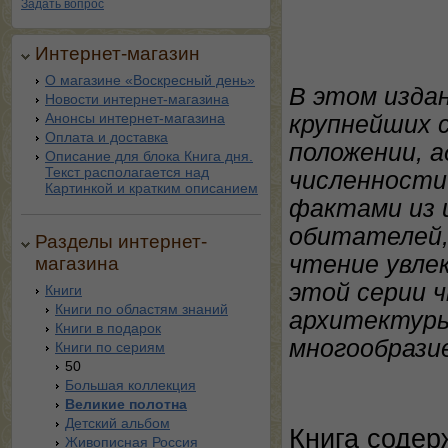
Задать вопрос
Интернет-магазин
О магазине «Воскресный день»
В этом изда
Новости интернет-магазина
Анонсы интернет-магазина
крупнейших 
Оплата и доставка
положении, 
Описание для блока Книга дня.
Текст располагается над
численности
Картинкой и кратким описанием
фактами из 
обитателей,
Разделы интернет-
чтение увле
магазина
этой серии 
Книги
Книги по областям знаний
архитектуры
Книги в подарок
многообрази
Книги по сериям
50
Большая коллекция
Великие полотна
Детский альбом
Книга содер
Живописная Россия