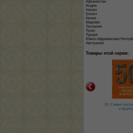
Афганистан
Индия
Непал
Египет
Кения
Марокко
Танзания
Тунис
Турция
Южно-Африканская Респуб
Австралия
Товары этой серии:
 Самые знаменитые
50. Самые знаменитые
50. Самые вкус
едевры мирового
шедевры мировой
и фрукт
портрета
живописи