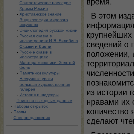
время.
Святоотеческое наследие
Храмы России
В этом изд
Христианское знание
Энциклопедия мирового
информация
искусства
Энциклопедия русской жизни
крупнейших
Русская сказка в
иллюстрациях И.Я. Билибина
сведений о 
Сказки и басни
положении, 
Русские сказки в
иллюстрациях
территориал
Мастера живописи. Золотой
фонд
численности
Памятники культуры
Нескучные уроки
познакомитс
Большая художественная
галерея
из истории 
История и шедевры
нравами их 
Поиск по выходным данным
Наборы открыток
количество 
Пазлы
Спецпредложения
сделают чте