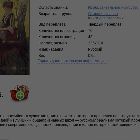
Область знаний:
Изобразительное искусство 
Возрастная группа:
Старшие классы
Книги для взрослых
Вид переплета
Твердый переплет
Количество иллюстраций
70
Количество страниц
48
Формат, размер
235х310
Язык издания
Русский
Вес
0,65
Скрыть дополнительную информацию
б.
тва российского художника, пик творчества которого пришелся на вторую пол
одной из лучших и общепризнанных школ — русскому реализму, который про
ших современников до ярких произведений в жанре исторической живописи.