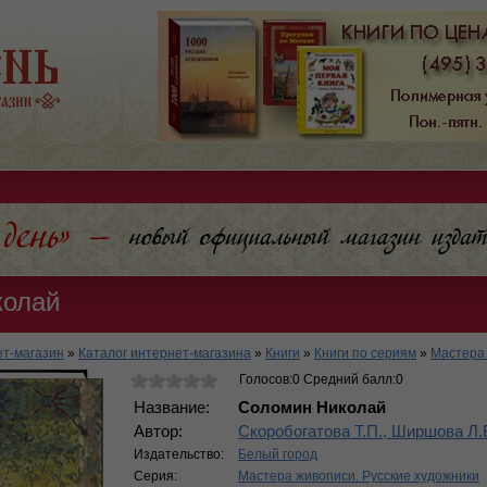
колай
т-магазин
»
Каталог интернет-магазина
»
Книги
»
Книги по сериям
»
Мастера 
Голосов:0 Средний балл:0
Название:
Соломин Николай
Автор:
Скоробогатова Т.П., Ширшова Л.
Издательство:
Белый город
Серия:
Мастера живописи. Русские художники