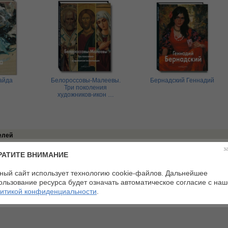
айда
Белороссовы-Малеевы.
Бернадский Геннадий
Три поколения
художников-икон …
елей
з
РАТИТЕ ВНИМАНИЕ
ий
ный сайт использует технологию cookie-файлов. Дальнейшее
ользование ресурса будет означать автоматическое согласие с на
итикой конфиденциальности
.