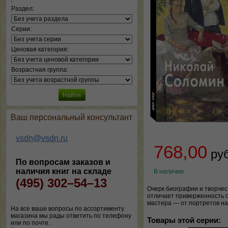
Раздел:
Серии:
Ценовая категория:
Возрастная группа:
Ваш персональный консультант
vsdn@vsdn.ru
768,00
ру
По вопросам заказов и
наличия книг на складе
В наличии
(495) 302–54–13
Очерк биографии и творчес
отличает приверженность 
мастера — от портретов на
На все ваши вопросы по ассортименту
магазина мы рады ответить по телефону
Товары этой серии:
или по почте.