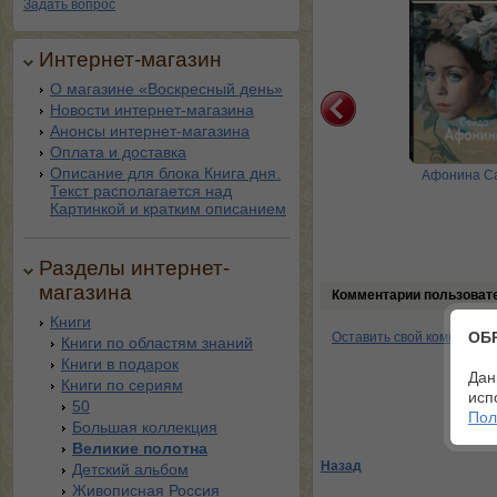
Задать вопрос
Интернет-магазин
О магазине «Воскресный день»
Новости интернет-магазина
Анонсы интернет-магазина
Оплата и доставка
Описание для блока Книга дня.
Кожин Семён
Корнеев Евгений
Афонина С
Текст располагается над
Картинкой и кратким описанием
Разделы интернет-
магазина
Комментарии пользоват
Книги
ОБ
Оставить свой комментар
Книги по областям знаний
Книги в подарок
Дан
Книги по сериям
исп
50
Пол
Большая коллекция
Великие полотна
Назад
Детский альбом
Живописная Россия