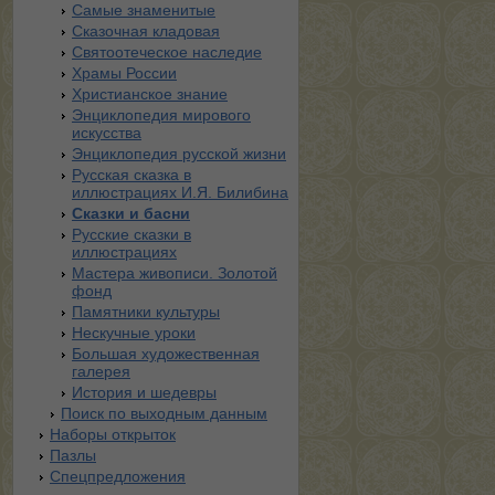
Самые знаменитые
Сказочная кладовая
Святоотеческое наследие
Храмы России
Христианское знание
Энциклопедия мирового
искусства
Энциклопедия русской жизни
Русская сказка в
иллюстрациях И.Я. Билибина
Сказки и басни
Русские сказки в
иллюстрациях
Мастера живописи. Золотой
фонд
Памятники культуры
Нескучные уроки
Большая художественная
галерея
История и шедевры
Поиск по выходным данным
Наборы открыток
Пазлы
Спецпредложения