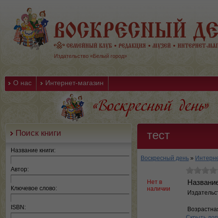
Издательство «Белый город»
О нас
Интернет-магазин
Поиск книги
тест
Название книги:
Воскресный день
»
Интерне
Автор:
Нет в
Название
Ключевое слово:
наличии
Издательс
ISBN:
Возрастная
Скрыть до