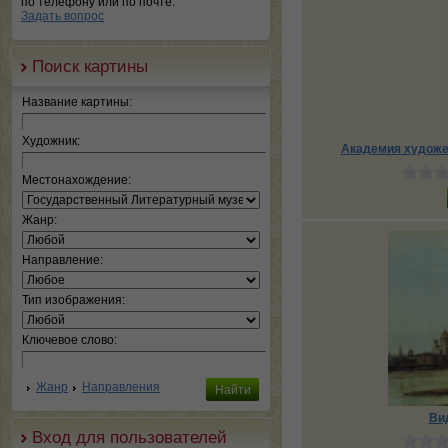
по телефону или по почте.
Задать вопрос
Поиск картины
Название картины:
Художник:
Академия художе
Местонахождение:
Жанр:
Направление:
Тип изображения:
Ключевое слово:
Жанр
Направления
Ви
Вход для пользователей