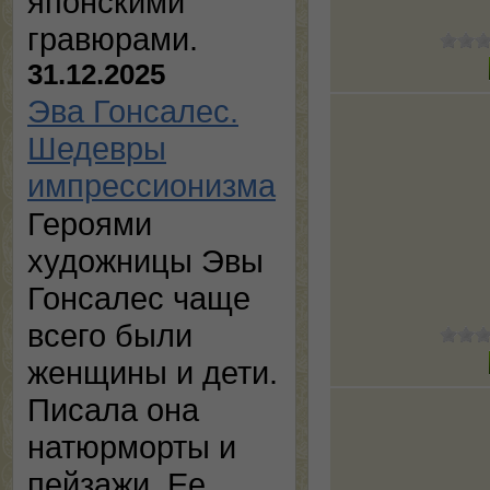
японскими
гравюрами.
31.12.2025
Эва Гонсалес.
Шедевры
импрессионизма
Героями
художницы Эвы
Гонсалес чаще
всего были
женщины и дети.
Писала она
натюрморты и
пейзажи. Ее