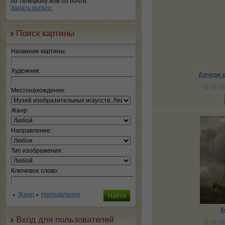
по телефону или по почте.
Задать вопрос
Поиск картины
Название картины:
Художник:
Дочери х
Местонахождение:
Жанр:
Направление:
Тип изображения:
Ключевое слово:
Жанр
Направления
К
Вход для пользователей