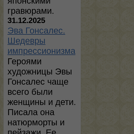
японскими
гравюрами.
31.12.2025
Эва Гонсалес.
Шедевры
импрессионизма
Героями
художницы Эвы
Гонсалес чаще
всего были
женщины и дети.
Писала она
натюрморты и
пейзажи. Ее