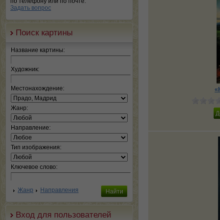
по телефону или по почте.
Задать вопрос
Поиск картины
Название картины:
Художник:
Местонахождение:
«
Жанр:
Направление:
Тип изображения:
Ключевое слово:
Жанр
Направления
Вход для пользователей