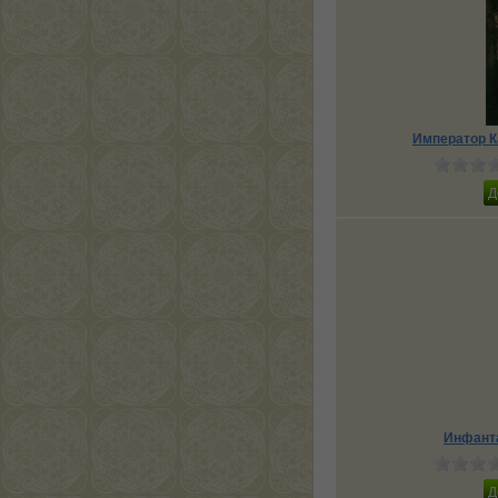
Император К
Инфанта