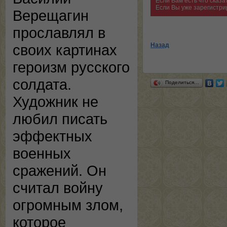
Если Вам есть что сказ
Если Вы уже зарегистри
Верещагин
прославлял в
Назад
своих картинах
героизм русского
солдата.
Поделиться…
Художник не
любил писать
эффектных
военных
сражений. Он
считал войну
огромным злом,
которое