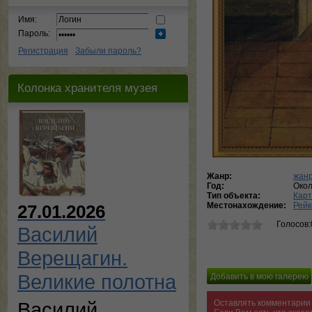
Имя:
Пароль:
Регистрация
Забыли пароль?
Колонка хранителя музея
Жанр:
жанр
Год:
Окол
Тип объекта:
Кар
Местонахождение:
Рейк
27.01.2026
Голосов:
Василий
Верещагин.
Великие полотна
Оставлять комментарии 
Василий