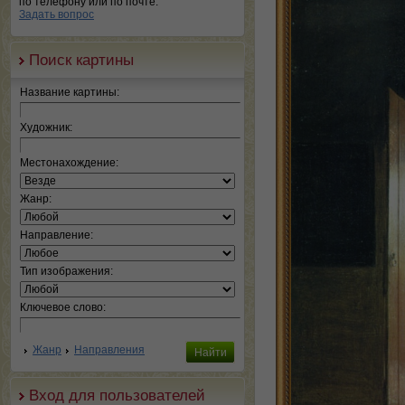
по телефону или по почте.
Задать вопрос
Поиск картины
Название картины:
Художник:
Местонахождение:
Жанр:
Направление:
Тип изображения:
Ключевое слово:
Жанр
Направления
Вход для пользователей