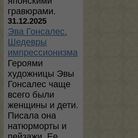
японскими
гравюрами.
31.12.2025
Эва Гонсалес.
Шедевры
импрессионизма
Героями
художницы Эвы
Гонсалес чаще
всего были
женщины и дети.
Писала она
натюрморты и
пейзажи. Ее