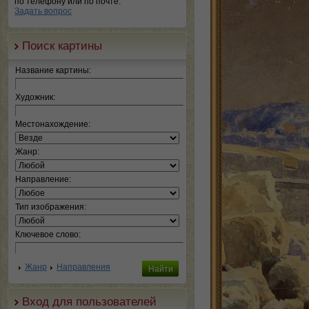
по телефону или по почте.
Задать вопрос
Поиск картины
Название картины:
Художник:
Местонахождение:
Жанр:
Направление:
Тип изображения:
Ключевое слово:
Жанр
Направления
Вход для пользователей