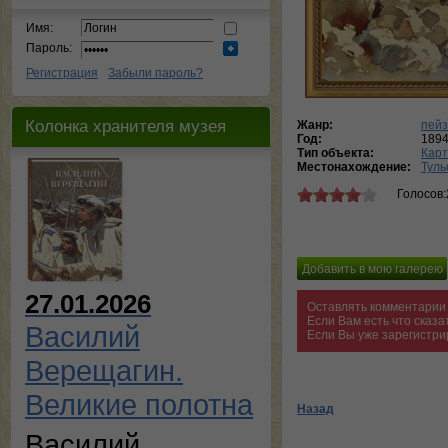
Имя:
Пароль:
Регистрация
Забыли пароль?
Колонка хранителя музея
Жанр:
пей
Год:
189
Тип объекта:
Кар
Местонахождение:
Туль
Голосов:
27.01.2026
Оставлять комментарии 
Если Вам есть что сказ
Василий
Если Вы уже зарегистри
Верещагин.
Великие полотна
Назад
Василий