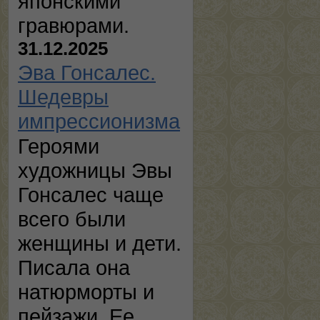
японскими
гравюрами.
31.12.2025
Эва Гонсалес.
Шедевры
импрессионизма
Героями
художницы Эвы
Гонсалес чаще
всего были
женщины и дети.
Писала она
натюрморты и
пейзажи. Ее