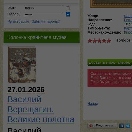
Имя:
Пароль:
Жанр:
жанр
Направление:
Реа
Регистрация
Забыли пароль?
Год:
187
Тип объекта:
Кар
Местонахождение:
Киро
Колонка хранителя музея
Голосов:
Оставлять комментарии 
Если Вам есть что сказ
Если Вы уже зарегистри
27.01.2026
Василий
Назад
Верещагин.
Великие полотна
Поделиться…
Василий