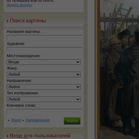
по телефону или по почте.
Задать вопрос
Поиск картины
Название картины:
Художник:
Местонахождение:
Жанр:
Направление:
Тип изображения:
Ключевое слово:
Жанр
Направления
Вход для пользователей