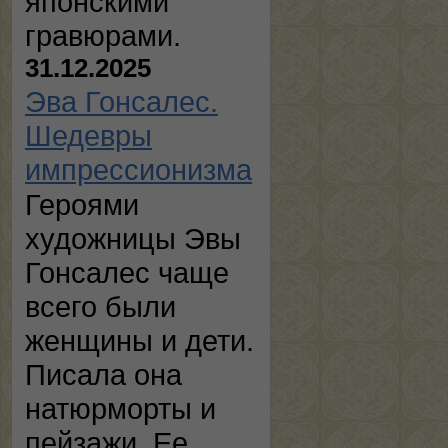
японскими
гравюрами.
31.12.2025
Эва Гонсалес.
Шедевры
импрессионизма
Героями
художницы Эвы
Гонсалес чаще
всего были
женщины и дети.
Писала она
натюрморты и
пейзажи. Ее