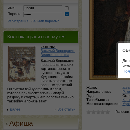
Имя:
Пароль:
Регистрация
Забыли пароль?
Колонка хранителя музея
27.01.2026
ОБ
Василий Верещагин.
Великие полотна
Дан
Василий Верещагин
прославлял в своих
исп
картинах героизм
Пол
русского солдата.
Художник не любил
писать эффектных
военных сражений.
Жанр:
жан
Он считал войну огромным злом,
Направление:
Роко
которое привносит в жизнь людей
Год:
Око
разруху и смерть, и его полотна именно
Тип объекта:
Кар
так войну и показывают.
Местонахождение:
Музе
Далее
Все статьи
Голосов
Афиша