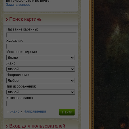
по телефону или по почте.
Задать вопрос
Поиск картины
Название картины:
Художник:
Местонахождение:
Жанр:
Направление:
Тип изображения:
Ключевое слово:
Жанр
Направления
Вход для пользователей