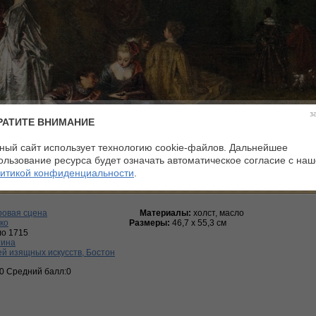
з
РАТИТЕ ВНИМАНИЕ
ный сайт использует технологию cookie-файлов. Дальнейшее
ользование ресурса будет означать автоматическое согласие с на
итикой конфиденциальности
.
ровая сцена
Материалы:
холст, масло
ко
Размеры:
46,7 х 55,3 см
ло 1715
тина
й изящных искусств, Бостон
:0 Средний балл:0