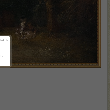
акрыть
шей