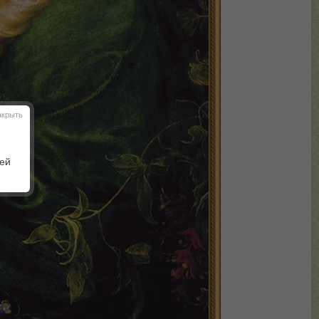
акрыть
шей