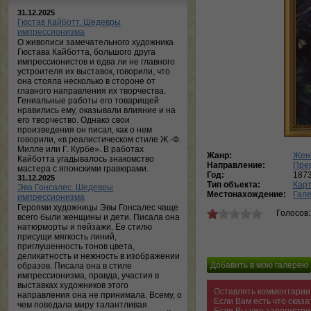
31.12.2025
Гюстав Кайботт. Шедевры
импрессионизма
О живописи замечательного художника
Гюстава Кайботта, большого друга
импрессионистов и едва ли не главного
устроителя их выставок, говорили, что
она стояла несколько в стороне от
главного направления их творчества.
Гениальные работы его товарищей
нравились ему, оказывали влияние и на
его творчество. Однако свои
произведения он писал, как о нем
говорили, «в реалистическом стиле Ж.-Ф.
Милле или Г. Курбе». В работах
Жанр:
Жен
Кайботта угадывалось знакомство
Направление:
Пре
мастера с японскими гравюрами.
Год:
187
31.12.2025
Тип объекта:
Кар
Эва Гонсалес. Шедевры
Местонахождение:
Гале
импрессионизма
Героями художницы Эвы Гонсалес чаще
Голосов
всего были женщины и дети. Писала она
натюрморты и пейзажи. Ее стилю
присущи мягкость линий,
приглушенность тонов цвета,
деликатность и нежность в изображении
образов. Писала она в стиле
импрессионизма, правда, участия в
выставках художников этого
Оставлять комментарии 
направления она не принимала. Всему, о
Если Вам есть что сказ
чем поведала миру талантливая