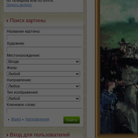
по телефону или по почте.
Задать вопрос
Поиск картины
Название картины:
Художник:
Местонахождение:
Жанр:
Направление:
Тип изображения:
Ключевое слово:
Жанр
Направления
Вход для пользователей