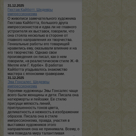
31.12.2025
Гюстав Кайботт. Шедевры
импрессионизма
О живописи замечательного художника
Гюстава Кайботта, большого друга
импрессионистов и едва ли не главного
устроителя их выставок, говорили, что
она стояла несколько в стороне от
главного направления их творчества.
Гениальные работы его товарищей
нравились ему, оказывали влияние и на
его творчество. Однако свои
произведения он писал, как о нем
говорили, «в реалистическом стиле Ж.-Ф.
Милле или Г. Курбе». В работах
Кайботта угадывалось знакомство
мастера с японскими гравюрами.
31.12.2025
Эва Гонсалес. Шедевры
импрессионизма
Героями художницы Эвы Гонсалес чаще
всего были женщины и дети. Писала она
натюрморты и пейзажи. Ее стилю
присущи мягкость линий,
приглушенность тонов цвета,
деликатность и нежность в изображении
образов. Писала она в стиле
импрессионизма, правда, участия в
выставках художников этого
направления она не принимала. Всему, о
чем поведала миру талантливая