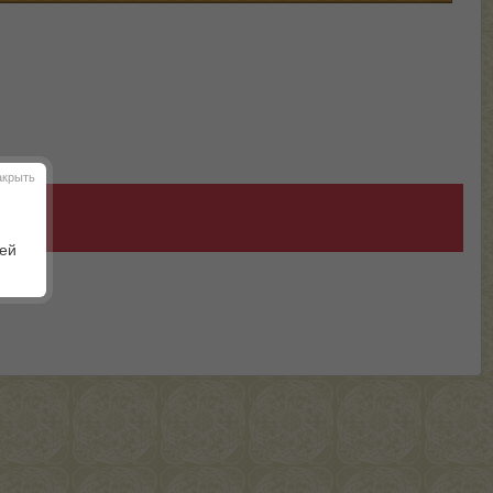
акрыть
шей