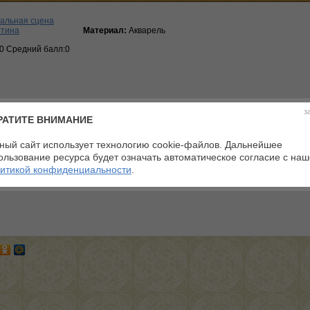
альная сцена
ртина
Материал:
Акварель
:0 Средний балл:0
з
РАТИТЕ ВНИМАНИЕ
могут только зарегистрированные пользователи.
ать — пожалуйста
зарегистрируйтесь
.
ный сайт использует технологию cookie-файлов. Дальнейшее
рованы — пожалуйста войдите в систему.
ользование ресурса будет означать автоматическое согласие с на
итикой конфиденциальности
.