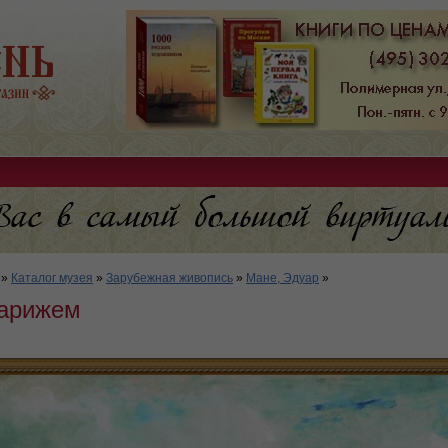
»
Каталог музея
»
Зарубежная живопись
»
Мане, Эдуар
»
Парижем