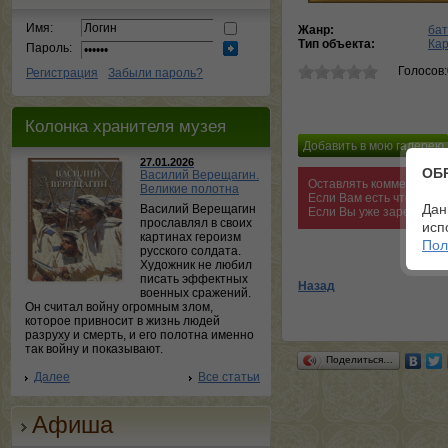
Имя:
Жанр:
бат
Тип объекта:
Ка
Пароль:
Голосов
Регистрация
Забыли пароль?
Колонка хранителя музея
27.01.2026
ОБ
Василий Верещагин.
Оставлять комментарии 
Великие полотна
Если Вам есть что сказ
Дан
Василий Верещагин
Если Вы уже зарегистри
прославлял в своих
исп
картинах героизм
Пол
русского солдата.
Художник не любил
писать эффектных
Назад
военных сражений.
Он считал войну огромным злом,
которое привносит в жизнь людей
разруху и смерть, и его полотна именно
так войну и показывают.
Поделиться…
Далее
Все статьи
Афиша