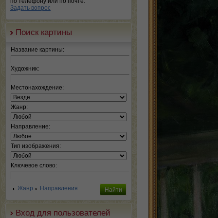
по телефону или по почте.
Задать вопрос
Поиск картины
Название картины:
Художник:
Местонахождение:
Жанр:
Направление:
Тип изображения:
Ключевое слово:
Жанр
Направления
Вход для пользователей