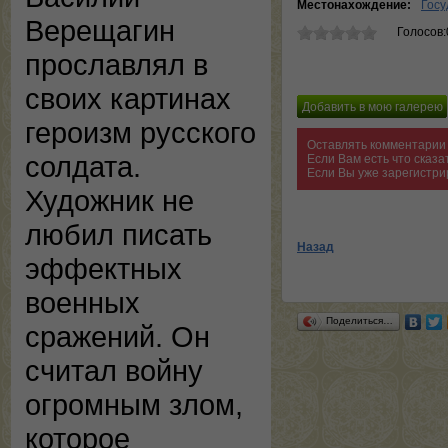
Местонахождение:
Госу
Верещагин
Голосов:
прославлял в
своих картинах
героизм русского
Оставлять комментарии 
солдата.
Если Вам есть что сказ
Если Вы уже зарегистри
Художник не
любил писать
Назад
эффектных
военных
Поделиться…
сражений. Он
считал войну
огромным злом,
которое