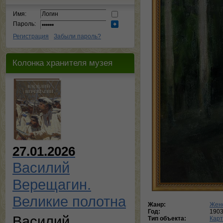
Имя:
Пароль:
Регистрация
Забыли пароль?
Колонка хранителя музея
27.01.2026
Василий
Верещагин.
Великие полотна
Жанр:
Женс
Год:
190
Василий
Тип объекта:
Кар