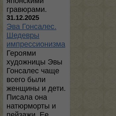
японскими
гравюрами.
31.12.2025
Эва Гонсалес.
Шедевры
импрессионизма
Героями
художницы Эвы
Гонсалес чаще
всего были
женщины и дети.
Писала она
натюрморты и
пейзажи. Ее