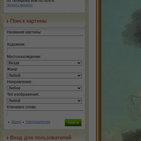
по телефону или по почте.
Задать вопрос
Поиск картины
Название картины:
Художник:
Местонахождение:
Жанр:
Направление:
Тип изображения:
Ключевое слово:
Жанр
Направления
Вход для пользователей