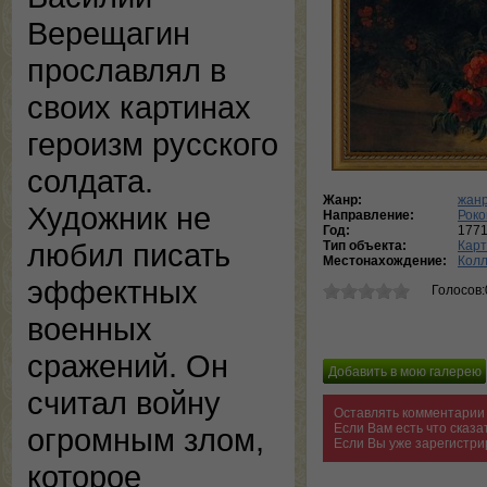
Верещагин
прославлял в
своих картинах
героизм русского
солдата.
Жанр:
жанр
Художник не
Направление:
Роко
Год:
177
любил писать
Тип объекта:
Кар
Местонахождение:
Колл
эффектных
Голосов:
военных
сражений. Он
считал войну
Оставлять комментарии 
Если Вам есть что сказ
огромным злом,
Если Вы уже зарегистри
которое