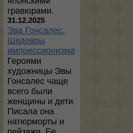
японскими
гравюрами.
31.12.2025
Эва Гонсалес.
Шедевры
импрессионизма
Героями
художницы Эвы
Гонсалес чаще
всего были
женщины и дети.
Писала она
натюрморты и
пейзажи. Ее