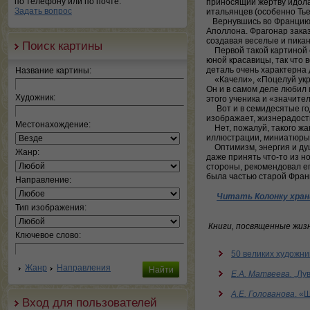
по телефону или по почте.
приносящий жертву идолам
Задать вопрос
итальянцев (особенно Тье
Вернувшись во Францию, 
Аполлона. Фрагонар заказ
создавая веселые и пикан
Поиск картины
Первой такой картиной с
юной красавицы, так что 
деталь очень характерна
Название картины:
«Качели», «Поцелуй укра
Он и в самом деле любил 
Художник:
этого ученика и «значите
Вот и в семидесятые год
изображает, жизнерадост
Местонахождение:
Нет, пожалуй, такого жа
иллюстрации, миниатюры…
Оптимизм, энергия и душ
Жанр:
даже принять что-то из н
стороны, рекомендовал ег
была частью старой Фран
Направление:
Читать Колонку хран
Тип изображения:
Книги, посвященные жиз
Ключевое слово:
50 великих художник
Жанр
Направления
Е.А. Матвеева.
„Лу
А.Е. Голованова
. «
Вход для пользователей