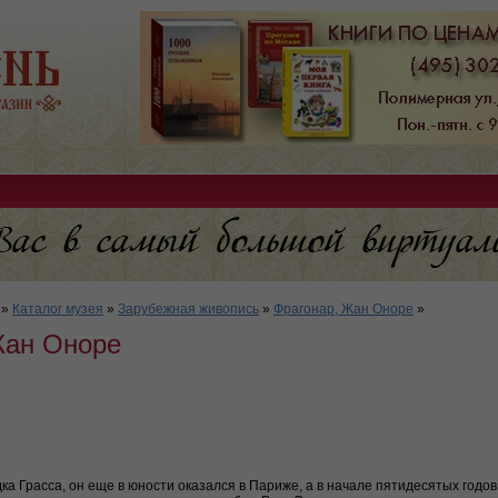
»
Каталог музея
»
Зарубежная живопись
»
Фрагонар, Жан Оноре
»
Жан Оноре
а Грасса, он еще в юности оказался в Париже, а в начале пятидесятых годов