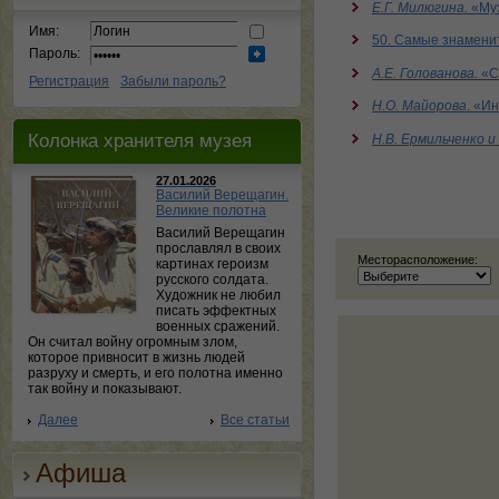
Е.Г. Милюгина.
«Му
Имя:
50. Самые знамени
Пароль:
А.Е. Голованова.
«С
Регистрация
Забыли пароль?
Н.О. Майорова
. «И
Колонка хранителя музея
Н.В. Ермильченко и 
27.01.2026
Василий Верещагин.
Великие полотна
Василий Верещагин
прославлял в своих
Месторасположение:
картинах героизм
русского солдата.
Художник не любил
писать эффектных
военных сражений.
Он считал войну огромным злом,
которое привносит в жизнь людей
разруху и смерть, и его полотна именно
так войну и показывают.
Далее
Все статьи
Афиша