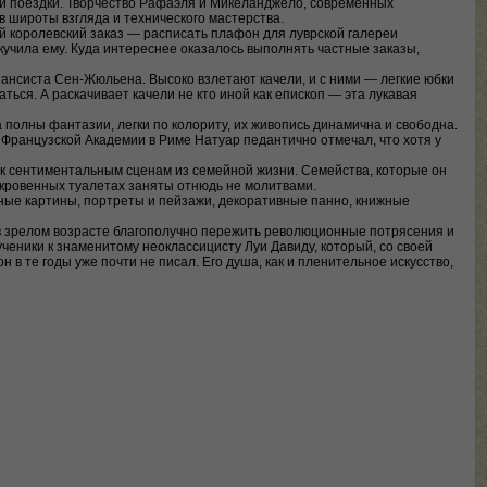
той поездки. Творчество Рафаэля и Микеланджело, современных
 широты взгляда и технического мастерства.
й королевский заказ — расписать плафон для луврской галереи
учила ему. Куда интереснее оказалось выполнять частные заказы,
ансиста Сен-Жюльена. Высоко взлетают качели, и с ними — легкие юбки
ться. А раскачивает качели не кто иной как епископ — эта лукавая
олны фантазии, легки по колориту, их живопись динамична и свободна.
 Французской Академии в Риме Натуар педантично отмечал, что хотя у
 к сентиментальным сценам из семейной жизни. Семейства, которые он
ткровенных туалетах заняты отнюдь не молитвами.
ные картины, портреты и пейзажи, декоративные панно, книжные
в зрелом возрасте благополучно пережить революционные потрясения и
ученики к знаменитому неоклассицисту Луи Давиду, который, со своей
 в те годы уже почти не писал. Его душа, как и пленительное искусство,