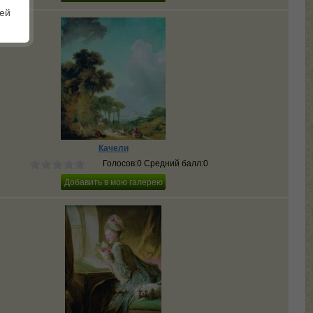
шей
Качели
Голосов:0 Средний балл:0