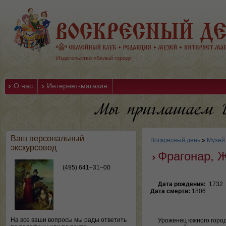
Издательство «Белый город»
О нас
Интернет-магазин
Ваш персональный
Воскресный день
»
Музей
экскурсовод
Фрагонар, 
(495) 641–31–00
Дата рождения:
1732
Дата смерти:
1806
На все ваши вопросы мы рады ответить
Уроженец южного городк