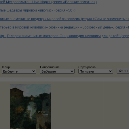
зей Метрополитен. Нью-Йорк» (серия «Великие полотна»)
тые шедевры мировой живописи (серия «50»)
амые знаменитые шедевры мировой живописи» (серия «Самые знаменитые»
нтерьер в мировой живописи» (новинка редакции «Воскресный день», серия
др.
„Галерея знаменитых мастеров. Энциклопедия живописи для детей“ (серия
Жанр:
Направление:
Сортировка: