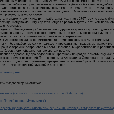
» он получил право поехать на учебу в Рим. Он очень многое получил от э
поло) и любимого французскими художниками Рубенса обогатило его, добавив
Фрагонар снова взялся за исторический жанр. В 1766 году он получил первы
а не выполнил и придворной карьеры не сделал. Историческая живопись наск
тные картины в стиле рококо.
тали знаменитые «Качели» — работа, написанная в 1767 году по заказу фин
восхищенному поклоннику, спрятавшемуся в розовых кустах, есть чем полюбова
 для Фрагонара.
дкой», «Похищенная рубашка» — эти и другие жанровые картины художника п
импровизацию и творческие эксперименты. Еще в итальянские годы директор
льный талант, но слишком много пыла и мало терпения».
ы Фрагонар начал экспериментировать, обратившись, как было тогда модно,
ны и… безалаберны, как и он сам. Дети проказничают, красавицы-матери в о
нра, в котором не попробовал бы себя Фрагонар. Мифологические и религиоз
 Хороши его пейзажи, полные света и поэзии.
евное здоровье, щедро подаренные Фрагонару природой, помогли ему уже 
овых эстетических исканий. Так, своего сына Александра-Эвариста он отдал в 
о на пост одного из хранителей превращенного в музей Лувра. Впрочем, сам он
ции — очаровательной, лукавой и беспечной.
ителя музея
ни и творчеству художника:
ов мира (серия «История искусств», сост.
А.Ю. Астахов
)
вр. Париж“ (серия „Музеи мира“)
Шедевры французской живописи» (серия «Энциклопедия мирового искусства»)