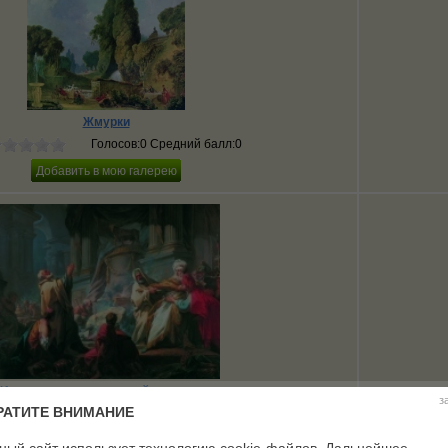
Жмурки
Голосов:0 Средний балл:0
Иеровоам, поклоняющийся идолам
з
РАТИТЕ ВНИМАНИЕ
Голосов:0 Средний балл:0