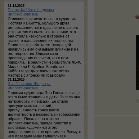
31.12.2025
Гюстав Кайботт. Шедевры
импрессионизма
О живописи замечательного художника
Гюстава Кайботта, большого друга
импрессионистов и едва ли не главного
устроителя их выставок, говорили, что
она стояла несколько в стороне от
главного направления их творчества.
Гениальные работы его товарищей
нравились ему, оказывали влияние и на
его творчество. Однако свои
произведения он писал, как о нем
говорили, «в реалистическом стиле Ж.-Ф.
Милле или Г. Курбе». В работах
Кайботта угадывалось знакомство
мастера с японскими гравюрами.
31.12.2025
Эва Гонсалес. Шедевры
импрессионизма
Героями художницы Эвы Гонсалес чаще
всего были женщины и дети. Писала она
натюрморты и пейзажи. Ее стилю
присущи мягкость линий,
приглушенность тонов цвета,
деликатность и нежность в изображении
образов. Писала она в стиле
импрессионизма, правда, участия в
выставках художников этого
направления она не принимала. Всему, о
чем поведала миру талантливая