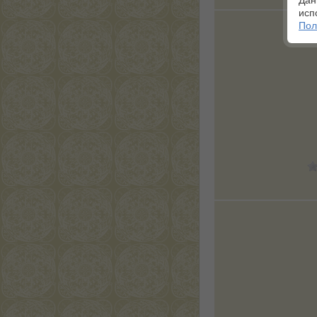
Дан
исп
Пол