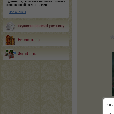
художница, свойствен ее талантливый и
женственный взгляд на мир.
Все анонсы
ОБ