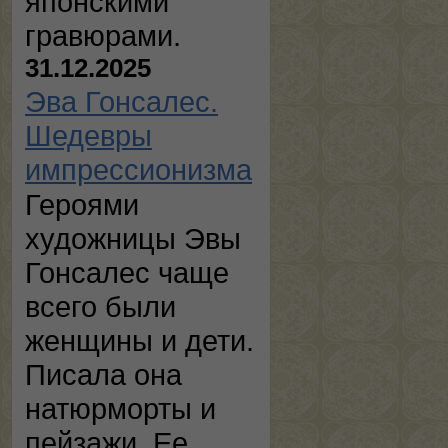
японскими
гравюрами.
31.12.2025
Эва Гонсалес.
Шедевры
импрессионизма
Героями
художницы Эвы
Гонсалес чаще
всего были
женщины и дети.
Писала она
натюрморты и
пейзажи. Ее