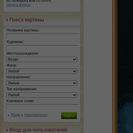
по телефону или по почте.
Задать вопрос
Поиск картины
Название картины:
Художник:
Местонахождение:
Жанр:
Направление:
Тип изображения:
Ключевое слово:
Жанр
Направления
Вход для пользователей