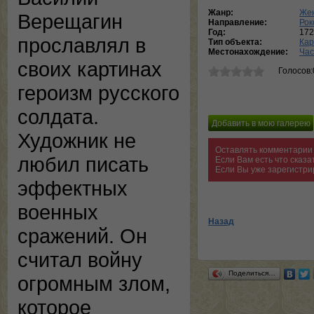
Жанр:
Жен
Верещагин
Направление:
Рок
Год:
172
прославлял в
Тип объекта:
Кар
Местонахождение:
Час
своих картинах
Голосов:
героизм русского
солдата.
Художник не
Оставлять комментарии 
любил писать
Если Вам есть что сказ
Если Вы уже зарегистри
эффектных
военных
Назад
сражений. Он
считал войну
Поделиться…
огромным злом,
которое