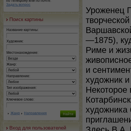
по телефону или по почте.
Задать вопрос
Уроженец П
творческой
Поиск картины
Варшавской
Название картины:
—1875), ку
Художник:
Риме и жиз
Местонахождение:
живописное
Жанр:
и сентимен
Направление:
художник и
Некоторое 
Тип изображения:
Котарбинск
Ключевое слово:
художника 
Жанр
Направления
приглашени
Здесь В.А.
Вход для пользователей