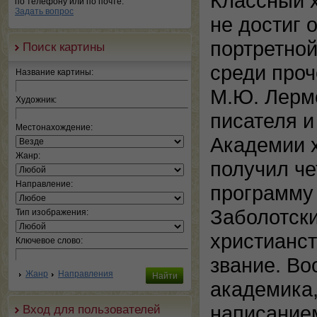
Классный х
по телефону или по почте.
Задать вопрос
не достиг 
портретной
Поиск картины
среди проч
Название картины:
М.Ю. Лермо
Художник:
писателя и
Местонахождение:
Академии х
Жанр:
получил ч
Направление:
программу 
Заболотск
Тип изображения:
христианст
Ключевое слово:
звание. Во
Жанр
Направления
академика,
написанием
Вход для пользователей