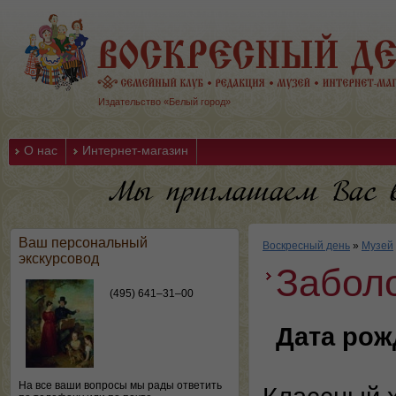
Издательство «Белый город»
О нас
Интернет-магазин
Ваш персональный
Воскресный день
»
Музей
экскурсовод
Забол
(495) 641–31–00
Дата рож
На все ваши вопросы мы рады ответить