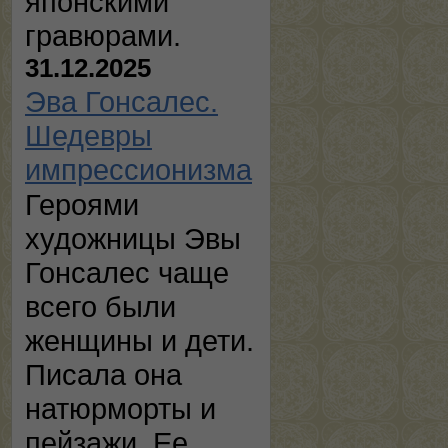
японскими
гравюрами.
31.12.2025
Эва Гонсалес.
Шедевры
импрессионизма
Героями
художницы Эвы
Гонсалес чаще
всего были
женщины и дети.
Писала она
натюрморты и
пейзажи. Ее