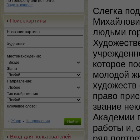
по телефону или по почте.
Задать вопрос
Слегка под
Михайлови
Поиск картины
людьми го
Название картины:
Художестве
Художник:
учрежденно
Местонахождение:
которое по
Жанр:
молодой жи
Направление:
художеств
право прис
Тип изображения:
звание нек
Ключевое слово:
Академии 
Жанр
Направления
работы и, 
ряд портре
Вход для пользователей