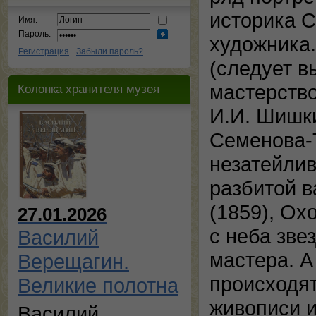
историка С
Имя:
Пароль:
художника.
Регистрация
Забыли пароль?
(следует 
мастерство
Колонка хранителя музея
И.И. Шишки
Семенова-
незатейлив
разбитой в
(1859), Ох
27.01.2026
с неба зве
Василий
мастера. А
Верещагин.
происходят
Великие полотна
живописи и
Василий