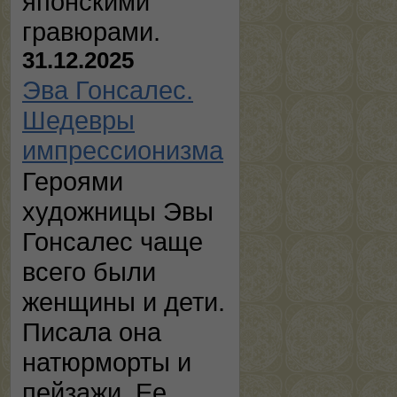
японскими
гравюрами.
31.12.2025
Эва Гонсалес.
Шедевры
импрессионизма
Героями
художницы Эвы
Гонсалес чаще
всего были
женщины и дети.
Писала она
натюрморты и
пейзажи. Ее