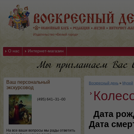
Издательство «Белый город»
О нас
Интернет-магазин
Ваш персональный
Воскресный день
»
Музей
экскурсовод
Колес
(495) 641–31–00
Дата рож
Дата смер
На все ваши вопросы мы рады ответить