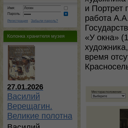
и Портрет 
Имя:
Пароль:
работа А.А
Регистрация
Забыли пароль?
Государств
«У окна» (
Колонка хранителя музея
художника,
время отсу
Красносель
27.01.2026
Месторасположение:
Василий
Верещагин.
Великие полотна
Василий