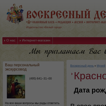
Издательство «Белый город»
О нас
Интернет-магазин
Ваш персональный
Воскресный день
»
Музей
экскурсовод
Красн
(495) 641–31–00
Дата рож
На все ваши вопросы мы рады ответить