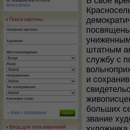
В свое вр
по телефону или по почте.
Задать вопрос
Красносель
демократич
Поиск картины
посвящены
Название картины:
униженным 
Художник:
штатным а
Местонахождение:
службу с п
Жанр:
вольноприх
Направление:
и сохрани
свидетельс
Тип изображения:
живописцем
Ключевое слово:
больших се
Жанр
Направления
звание худ
художника 
Вход для пользователей