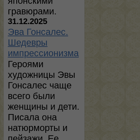
японскими
гравюрами.
31.12.2025
Эва Гонсалес.
Шедевры
импрессионизма
Героями
художницы Эвы
Гонсалес чаще
всего были
женщины и дети.
Писала она
натюрморты и
пейзажи. Ее