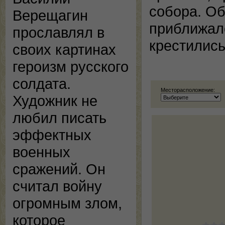
собора. О
Верещагин
приближало
прославлял в
крестились
своих картинах
героизм русского
солдата.
Месторасположение:
Художник не
любил писать
эффектных
военных
сражений. Он
считал войну
огромным злом,
которое