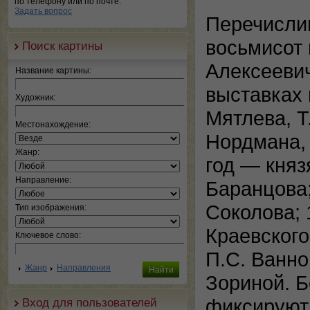
по телефону или по почте.
Задать вопрос
Перечисли
восьмисот 
Поиск картины
Алексееви
Название картины:
выставках 
Художник:
Мятлева, Т
Местонахождение:
Нордмана, 
Жанр:
год — княз
Направление:
Баранцова;
Соколова; 
Тип изображения:
Краевского
Ключевое слово:
П.С. Ванно
Жанр
Направления
Зориной. 
фиксируют 
Вход для пользователей