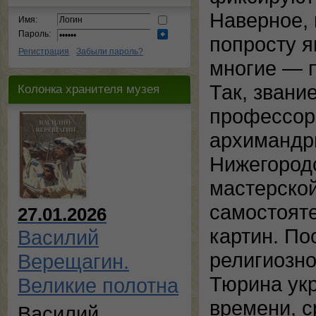
Наверное, 
Имя:
Пароль:
попросту 
Регистрация
Забыли пароль?
многие — 
Так, звани
Колонка хранителя музея
профессор
архимандри
Нижегородс
мастерской
самостояте
27.01.2026
картин. По
Василий
религиозно
Верещагин.
Тюрина укр
Великие полотна
времени, с
Василий