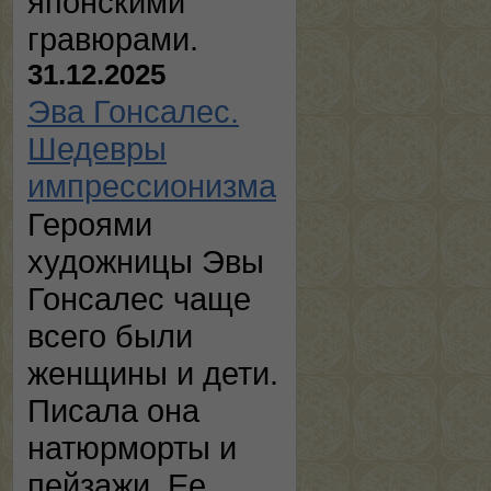
японскими
гравюрами.
31.12.2025
Эва Гонсалес.
Шедевры
импрессионизма
Героями
художницы Эвы
Гонсалес чаще
всего были
женщины и дети.
Писала она
натюрморты и
пейзажи. Ее