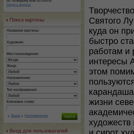
по телефону или по почте.
Задать вопрос
Творчество
Святого Лу
Поиск картины
куда он пр
Название картины:
быстро ст
Художник:
работам и 
Местонахождение:
интересы А
Жанр:
этом поми
Направление:
пользуются
карандашам
Тип изображения:
жизни севе
Ключевое слово:
академичес
Жанр
Направления
художеств 
и сирот ху
Вход для пользователей