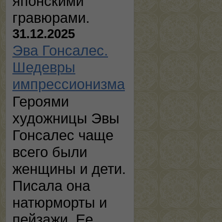
японскими
гравюрами.
31.12.2025
Эва Гонсалес.
Шедевры
импрессионизма
Героями
художницы Эвы
Гонсалес чаще
всего были
женщины и дети.
Писала она
натюрморты и
пейзажи. Ее