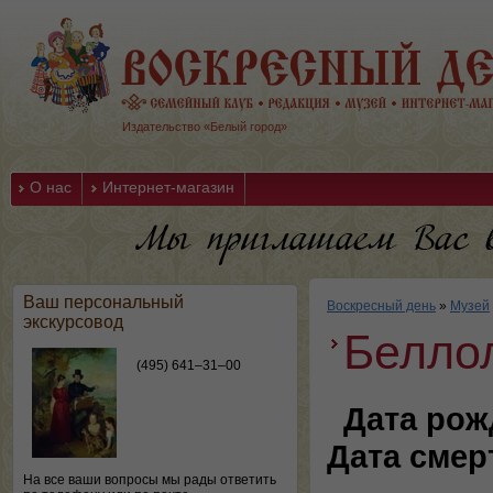
Издательство «Белый город»
О нас
Интернет-магазин
Ваш персональный
Воскресный день
»
Музей
экскурсовод
Белло
(495) 641–31–00
Дата рож
Дата смер
На все ваши вопросы мы рады ответить