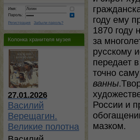
гражданска
Имя:
Пароль:
году ему п
Регистрация
Забыли пароль?
1870 году 
за многоле
Колонка хранителя музея
русскому и
передает в
точно сам
ванны
.Тво
художеств
27.01.2026
России и п
Василий
обогащени
Верещагин.
мазком.
Великие полотна
Василий