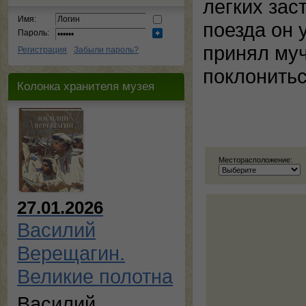
легких зас
Имя:
поезда он 
Пароль:
принял муч
Регистрация
Забыли пароль?
поклонить
Колонка хранителя музея
Месторасположение:
27.01.2026
Василий
Верещагин.
Великие полотна
Василий