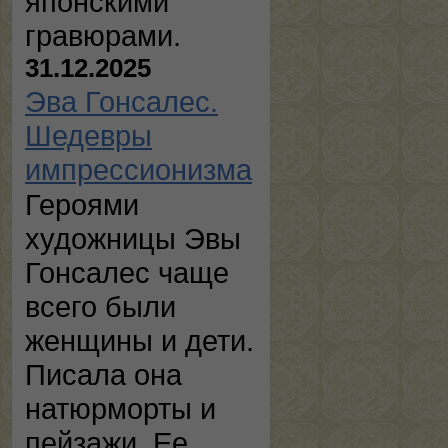
японскими
гравюрами.
31.12.2025
Эва Гонсалес.
Шедевры
импрессионизма
Героями
художницы Эвы
Гонсалес чаще
всего были
женщины и дети.
Писала она
натюрморты и
пейзажи. Ее