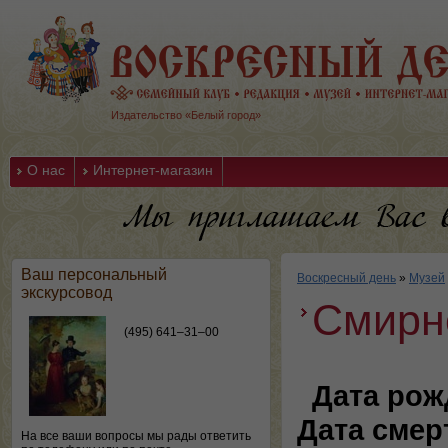
Издательство «Белый город»
О нас
Интернет-магазин
Ваш персональный
Воскресный день
»
Музей
экскурсовод
Смирн
(495) 641–31–00
Дата рож
Дата смер
На все ваши вопросы мы рады ответить