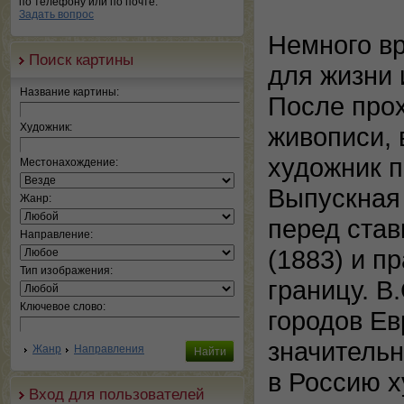
по телефону или по почте.
Задать вопрос
Немного в
Поиск картины
для жизни
Название картины:
После про
Художник:
живописи, 
художник п
Местонахождение:
Выпускная 
Жанр:
перед ста
Направление:
(1883) и п
Тип изображения:
границу. В
Ключевое слово:
городов Ев
значительн
Жанр
Направления
в Россию х
Вход для пользователей