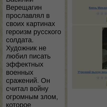
Верещагин
Князь Михаи
прославлял в
своих картинах
героизм русского
солдата.
Художник не
любил писать
эффектных
военных
Утренний выход виз
сражений. Он
считал войну
огромным злом,
которое