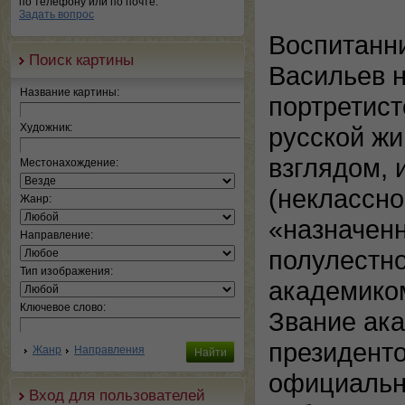
по телефону или по почте.
Задать вопрос
Воспитанн
Поиск картины
Васильев н
Название картины:
портретист
Художник:
русской ж
взглядом, 
Местонахождение:
(неклассно
Жанр:
«назначенн
Направление:
полулестно
Тип изображения:
академико
Ключевое слово:
Звание ак
президенто
Жанр
Направления
официальн
Вход для пользователей