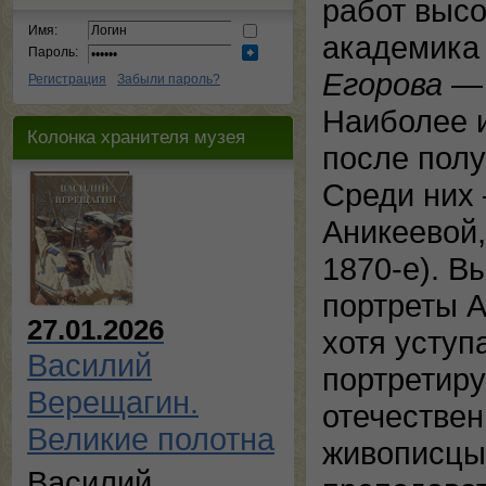
работ высо
Имя:
академика
Пароль:
Егорова
— 
Регистрация
Забыли пароль?
Наиболее 
Колонка хранителя музея
после полу
Среди ни
Аникеевой,
1870-е). 
портреты А
27.01.2026
хотя уступ
Василий
портретир
Верещагин.
отечествен
Великие полотна
живописцы,
Василий