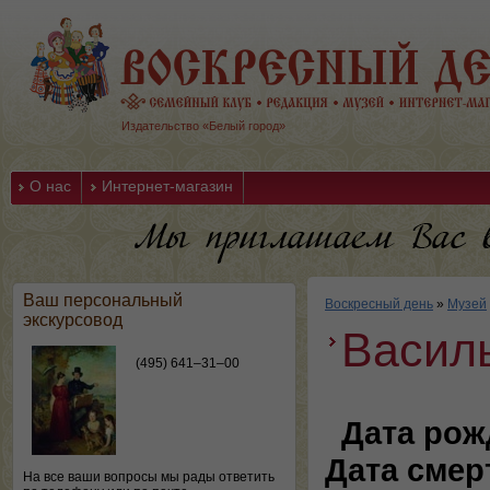
Издательство «Белый город»
О нас
Интернет-магазин
Ваш персональный
Воскресный день
»
Музей
экскурсовод
Васил
(495) 641–31–00
Дата рож
Дата смер
На все ваши вопросы мы рады ответить