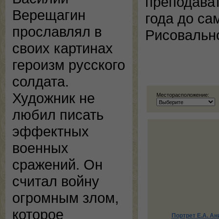
преподават
Верещагин
года до с
прославлял в
Рисовальн
своих картинах
героизм русского
солдата.
Художник не
Месторасположение:
любил писать
эффектных
военных
сражений. Он
считал войну
огромным злом,
которое
Портрет Е.А. Ан