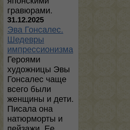
японскими
гравюрами.
31.12.2025
Эва Гонсалес.
Шедевры
импрессионизма
Героями
художницы Эвы
Гонсалес чаще
всего были
женщины и дети.
Писала она
натюрморты и
пейзажи. Ее