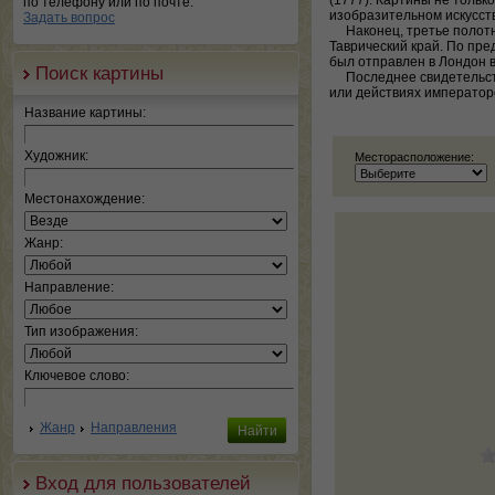
(1777). Картины не тольк
по телефону или по почте.
изобразительном искусств
Задать вопрос
Наконец, третье полотно
Таврический край. По пре
был отправлен в Лондон в
Поиск картины
Последнее свидетельство
или действиях император
Название картины:
Художник:
Месторасположение:
Местонахождение:
Жанр:
Направление:
Тип изображения:
Ключевое слово:
Жанр
Направления
Вход для пользователей