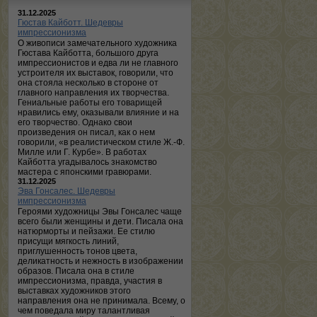
31.12.2025
Гюстав Кайботт. Шедевры
импрессионизма
О живописи замечательного художника
Гюстава Кайботта, большого друга
импрессионистов и едва ли не главного
устроителя их выставок, говорили, что
она стояла несколько в стороне от
главного направления их творчества.
Гениальные работы его товарищей
нравились ему, оказывали влияние и на
его творчество. Однако свои
произведения он писал, как о нем
говорили, «в реалистическом стиле Ж.-Ф.
Милле или Г. Курбе». В работах
Кайботта угадывалось знакомство
мастера с японскими гравюрами.
31.12.2025
Эва Гонсалес. Шедевры
импрессионизма
Героями художницы Эвы Гонсалес чаще
всего были женщины и дети. Писала она
натюрморты и пейзажи. Ее стилю
присущи мягкость линий,
приглушенность тонов цвета,
деликатность и нежность в изображении
образов. Писала она в стиле
импрессионизма, правда, участия в
выставках художников этого
направления она не принимала. Всему, о
чем поведала миру талантливая