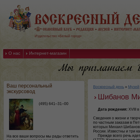
Издательство «Белый город»
О нас
Интернет-магазин
Ваш персональный
Воскресный день
»
Музей
экскурсовод
Шибанов М
(495) 641–31–00
Дата рождения:
XVIII в
Сведения о жизни и творч
по частным заказам в Пет
которых Михаил Шибанов 
России. Известны и три к
Прежде всего речь идет о
На все ваши вопросы мы рады ответить