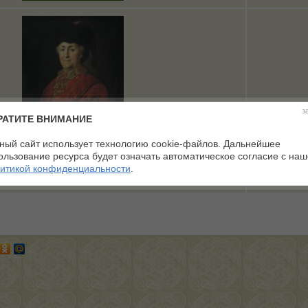
з
РАТИТЕ ВНИМАНИЕ
ный сайт использует технологию cookie-файлов. Дальнейшее
трет Екатерины II в дорожном костюме
ользование ресурса будет означать автоматическое согласие с на
Голосов:0 Средний балл:0
итикой конфиденциальности
.