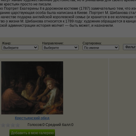
о несут явные художественные достоинства, но и уникальны для своего време
е крестьян просто не писали.
 Портрет Екатерины II в дорожном костюме (1787) замечательно тем, что и
данию царствующая особа была написана в Киеве. Портрет М. Шибанова стал 
 качестве подарка английской королевской семье (и хранится в ее коллекции 
 о жизни М. Шибанова относится к 1789 году: художник обращается в канцел
ской администрации история молчит — быть может, и назначили.
Жанр:
Направление:
Сортировка:
Крестьянский обед
Голосов:0 Средний балл:0