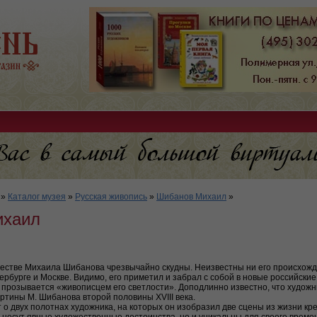
»
Каталог музея
»
Русская живопись
»
Шибанов Михаил
»
ихаил
естве Михаила Шибанова чрезвычайно скудны. Неизвестны ни его происхожде
ербурге и Москве. Видимо, его приметил и забрал с собой в новые российск
прозывается «живописцем его светлости». Доподлинно известно, что художн
артины М. Шибанова второй половины XVIII века.
 двух полотнах художника, на которых он изобразил две сцены из жизни кре