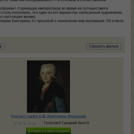
ни по тематике изображаемого — в XVIII веке в отечественном
зображает стареющую императрицу во время ее путешествия в
столь популярен, что один из его вариантов, написанный художником,
по настоящее время).
ярию Екатерины II с просьбой о назначении ему жалования. Об ответе
Портрет графа А.М. Дмитриева-Мамонова
Голосов:0 Средний балл:0