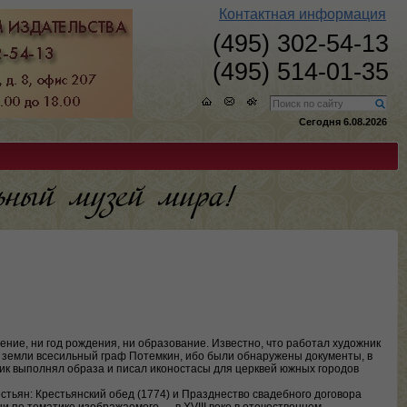
Контактная информация
(495) 302-54-13
(495) 514-01-35
Сегодня 6.08.2026
ние, ни год рождения, ни образование. Известно, что работал художник
ие земли всесильный граф Потемкин, ибо были обнаружены документы, в
ик выполнял образа и писал иконостасы для церквей южных городов
стьян: Крестьянский обед (1774) и Празднество свадебного договора