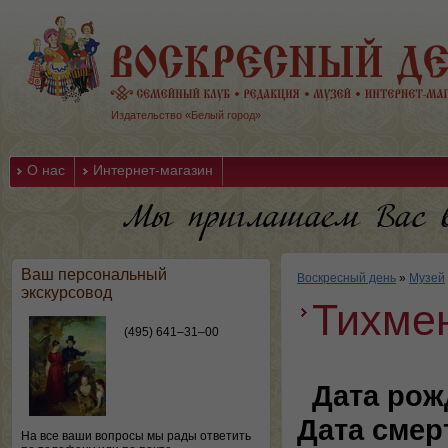
Издательство «Белый город»
О нас
Интернет-магазин
Ваш персональный
Воскресный день
»
Музей
экскурсовод
Тихме
(495) 641–31–00
Дата рож
Дата смер
На все ваши вопросы мы рады ответить