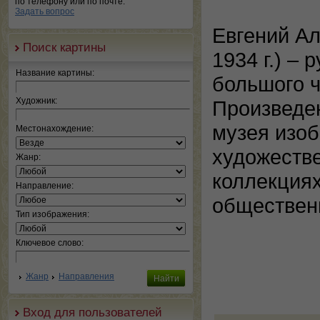
по телефону или по почте.
Задать вопрос
Евгений Ал
Поиск картины
1934 г.) –
Название картины:
большого ч
Художник:
Произведен
музея изоб
Местонахождение:
художестве
Жанр:
коллекциях
Направление:
общественн
Тип изображения:
Ключевое слово:
Жанр
Направления
Вход для пользователей