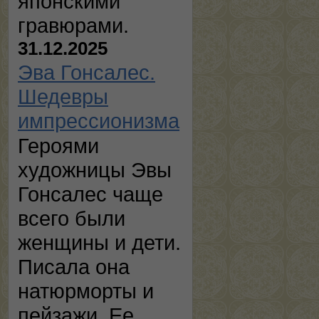
японскими
гравюрами.
31.12.2025
Эва Гонсалес.
Шедевры
импрессионизма
Героями
художницы Эвы
Гонсалес чаще
всего были
женщины и дети.
Писала она
натюрморты и
пейзажи. Ее