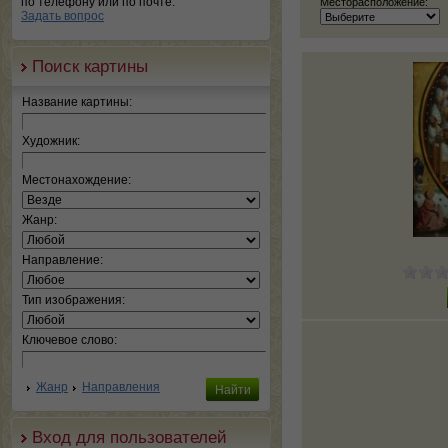
по телефону или по почте.
Месторасположение:
Задать вопрос
Поиск картины
Название картины:
Художник:
Местонахождение:
Жанр:
Направление:
Тип изображения:
Ключевое слово:
Жанр
Направления
Вход для пользователей