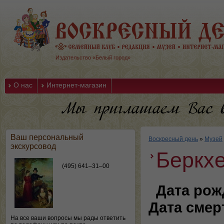
Издательство «Белый город»
О нас
Интернет-магазин
Ваш персональный
Воскресный день
»
Музей
экскурсовод
Беркх
(495) 641–31–00
Дата рож
Дата смер
На все ваши вопросы мы рады ответить