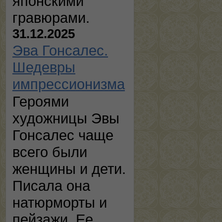
японскими
гравюрами.
31.12.2025
Эва Гонсалес.
Шедевры
импрессионизма
Героями
художницы Эвы
Гонсалес чаще
всего были
женщины и дети.
Писала она
натюрморты и
пейзажи. Ее