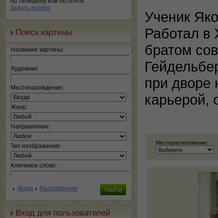
по телефону или по почте.
Задать вопрос
Ученик Яко
Работал в 
Поиск картины
братом сов
Название картины:
Гейдельбер
Художник:
при дворе
Местонахождение:
карьерой, 
Жанр:
Направление:
Месторасположение:
Тип изображения:
Ключевое слово:
Жанр
Направления
Вход для пользователей