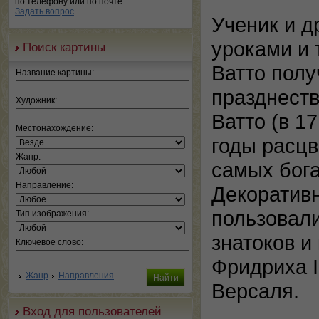
по телефону или по почте.
Задать вопрос
Ученик и д
уроками и 
Поиск картины
Ватто полу
Название картины:
празднеств
Художник:
Ватто (в 1
Местонахождение:
годы расцв
Жанр:
самых бога
Направление:
Декоративн
пользовал
Тип изображения:
знатоков и
Ключевое слово:
Фридриха I
Жанр
Направления
Версаля.
Вход для пользователей