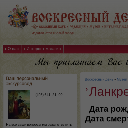
Издательство «Белый город»
О нас
Интернет-магазин
Ваш персональный
Воскресный день
»
Музей
экскурсовод
Ланкре
(495) 641–31–00
Дата рож
Дата смер
На все ваши вопросы мы рады ответить