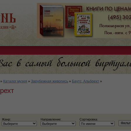
»
Каталог музея
»
Зарубежная живопись
»
Баутс, Альбрехт
»
рехт
Жанр:
Направление:
Сортировка: