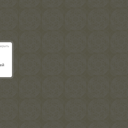
акрыть
шей