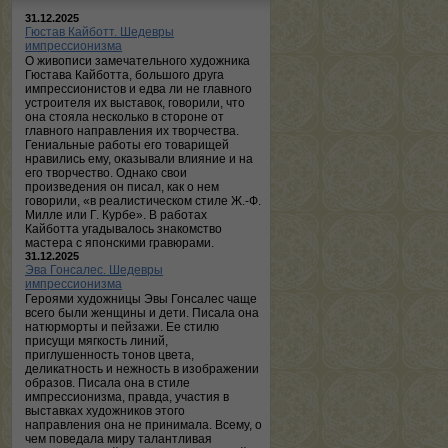
31.12.2025
Гюстав Кайботт. Шедевры
импрессионизма
О живописи замечательного художника
Гюстава Кайботта, большого друга
импрессионистов и едва ли не главного
устроителя их выставок, говорили, что
она стояла несколько в стороне от
главного направления их творчества.
Гениальные работы его товарищей
нравились ему, оказывали влияние и на
его творчество. Однако свои
произведения он писал, как о нем
говорили, «в реалистическом стиле Ж.-Ф.
Милле или Г. Курбе». В работах
Кайботта угадывалось знакомство
мастера с японскими гравюрами.
31.12.2025
Эва Гонсалес. Шедевры
импрессионизма
Героями художницы Эвы Гонсалес чаще
всего были женщины и дети. Писала она
натюрморты и пейзажи. Ее стилю
присущи мягкость линий,
приглушенность тонов цвета,
деликатность и нежность в изображении
образов. Писала она в стиле
импрессионизма, правда, участия в
выставках художников этого
направления она не принимала. Всему, о
чем поведала миру талантливая