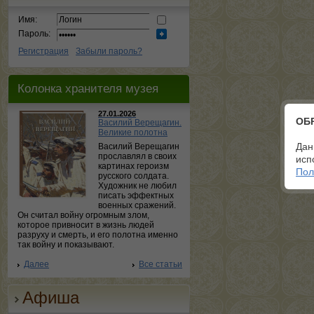
Имя:
Пароль:
Регистрация
Забыли пароль?
Колонка хранителя музея
27.01.2026
ОБ
Василий Верещагин.
Великие полотна
Дан
Василий Верещагин
прославлял в своих
исп
картинах героизм
Пол
русского солдата.
Художник не любил
писать эффектных
военных сражений.
Он считал войну огромным злом,
которое привносит в жизнь людей
разруху и смерть, и его полотна именно
так войну и показывают.
Далее
Все статьи
Афиша