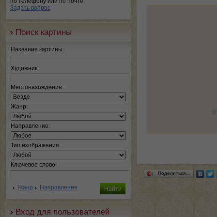
по телефону или по почте.
Задать вопрос
Поиск картины
Название картины:
Художник:
Местонахождение:
Жанр:
Направление:
Тип изображения:
Ключевое слово:
Поделиться…
Жанр
Направления
Вход для пользователей