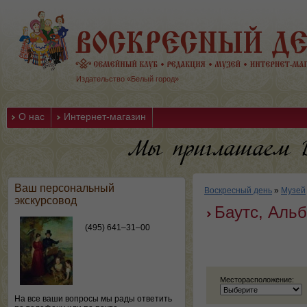
Издательство «Белый город»
О нас
Интернет-магазин
Ваш персональный
Воскресный день
»
Музей
экскурсовод
Баутс, Альб
(495) 641–31–00
Месторасположение:
На все ваши вопросы мы рады ответить