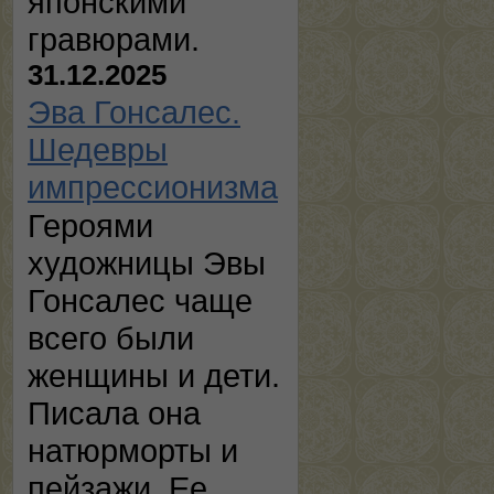
японскими
гравюрами.
31.12.2025
Эва Гонсалес.
Шедевры
импрессионизма
Героями
художницы Эвы
Гонсалес чаще
всего были
женщины и дети.
Писала она
натюрморты и
пейзажи. Ее