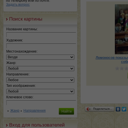
по телефону или по почте.
Задать вопрос
Поиск картины
Название картины:
Художник:
Местонахождение:
Ломоносов показыв
соб
Жанр:
Направление:
Тип изображения:
Ключевое слово:
Поделиться…
Жанр
Направления
Вход для пользователей