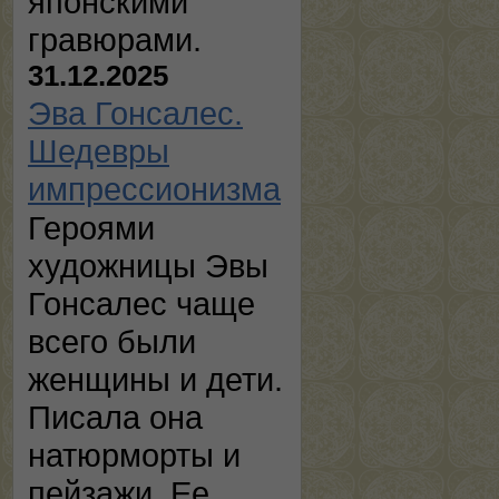
японскими
гравюрами.
31.12.2025
Эва Гонсалес.
Шедевры
импрессионизма
Героями
художницы Эвы
Гонсалес чаще
всего были
женщины и дети.
Писала она
натюрморты и
пейзажи. Ее