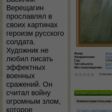
Верещагин
прославлял в
своих картинах
героизм русского
солдата.
Художник не
Жанр:
Женс
любил писать
Направление:
Ака
Год:
185
Тип объекта:
Кар
эффектных
Местонахождение:
Госу
военных
Голосов:
сражений. Он
считал войну
огромным злом,
Комментарии пользова
которое
Оставить свой коммент