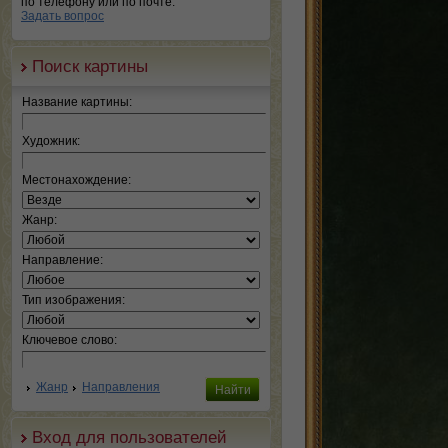
по телефону или по почте.
Задать вопрос
Поиск картины
Название картины:
Художник:
Местонахождение:
Жанр:
Направление:
Тип изображения:
Ключевое слово:
Жанр
Направления
Вход для пользователей