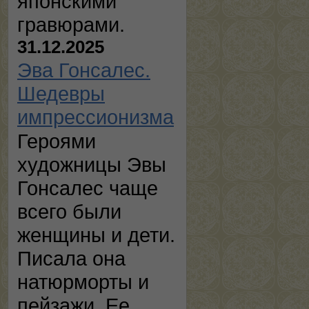
японскими
гравюрами.
31.12.2025
Эва Гонсалес.
Шедевры
импрессионизма
Героями
художницы Эвы
Гонсалес чаще
всего были
женщины и дети.
Писала она
натюрморты и
пейзажи. Ее