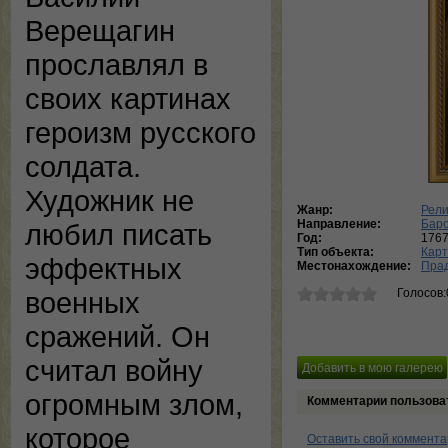
Верещагин
прославлял в
своих картинах
героизм русского
солдата.
Художник не
Жанр:
Рели
Направление:
Баро
любил писать
Год:
1767
Тип объекта:
Кар
эффектных
Местонахождение:
Пра
Голосов:
военных
сражений. Он
считал войну
огромным злом,
Комментарии пользова
которое
Оставить свой коммент