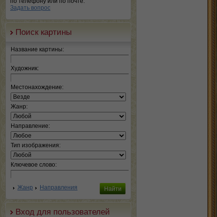
по телефону или по почте.
Задать вопрос
Поиск картины
Название картины:
Художник:
Местонахождение:
Жанр:
Направление:
Тип изображения:
Ключевое слово:
Жанр
Направления
Вход для пользователей