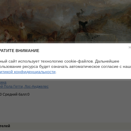
з
РАТИТЕ ВНИМАНИЕ
ный сайт использует технологию cookie-файлов. Дальнейшее
ользование ресурса будет означать автоматическое согласие с на
сический пейзаж
Материалы:
холст, масло
итикой конфиденциальности
.
антизм
Размеры:
90,2 × 122 см
9
тина
й Пола Гетти, Лос-Анджелес
:0 Средний балл:0
телей