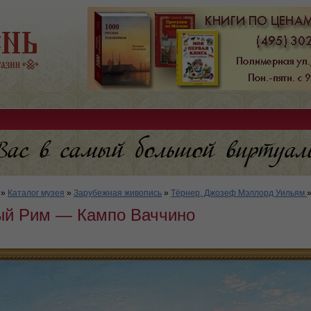
»
Каталог музея
»
Зарубежная живопись
»
Тёрнер, Джозеф Мэллорд Уильям
й Рим — Кампо Ваччино