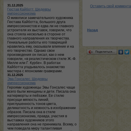
31.12.2025
Оставить свой коммент
Гюстав Кайботт. Шедевры
импрессионизма
О живописи замечательного художника
Гюстава Кайботта, большого друга
импрессионистов и едва ли не главного
устроителя их выставок, говорили, что
Назад
она стояла несколько в стороне от
главного направления их творчества.
Гениальные работы его товарищей
нравились ему, оказывали влияние и на
его творчество. Однако свои
Поделиться…
произведения он писал, как о нем
говорили, «в реалистическом стиле Ж.-Ф.
Милле или Г. Курбе». В работах
Кайботта угадывалось знакомство
мастера с японскими гравюрами.
31.12.2025
Эва Гонсалес. Шедевры
импрессионизма
Героями художницы Эвы Гонсалес чаще
всего были женщины и дети. Писала она
натюрморты и пейзажи. Ее стилю
присущи мягкость линий,
приглушенность тонов цвета,
деликатность и нежность в изображении
образов. Писала она в стиле
импрессионизма, правда, участия в
выставках художников этого
направления она не принимала. Всему, о
чем поведала миру талантливая