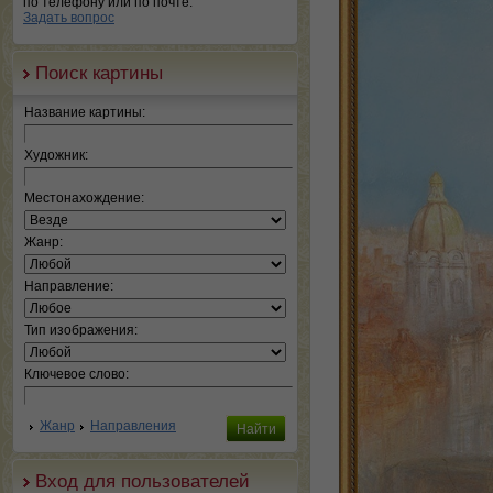
по телефону или по почте.
Задать вопрос
Поиск картины
Название картины:
Художник:
Местонахождение:
Жанр:
Направление:
Тип изображения:
Ключевое слово:
Жанр
Направления
Вход для пользователей