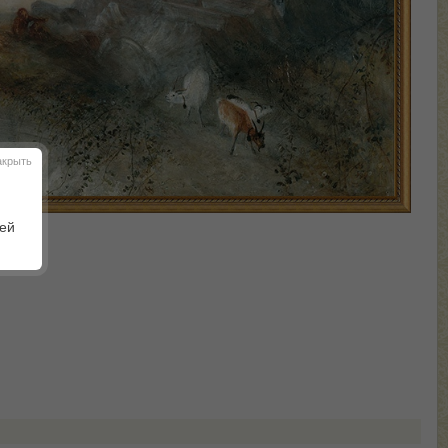
акрыть
шей