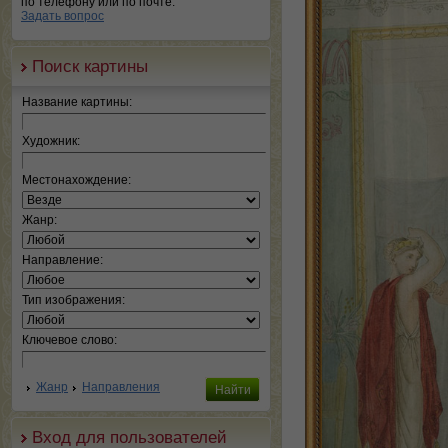
по телефону или по почте.
Задать вопрос
Поиск картины
Название картины:
Художник:
Местонахождение:
Жанр:
Направление:
Тип изображения:
Ключевое слово:
Жанр
Направления
Вход для пользователей