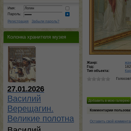
Имя:
Пароль:
Регистрация
Забыли пароль?
Колонка хранителя музея
Жанр:
жан
Год:
182
Тип объекта:
Кар
Голосов:
27.01.2026
Василий
Верещагин.
Комментарии пользова
Великие полотна
Оставить свой коммент
Василий