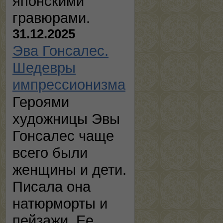
японскими
гравюрами.
31.12.2025
Эва Гонсалес.
Шедевры
импрессионизма
Героями
художницы Эвы
Гонсалес чаще
всего были
женщины и дети.
Писала она
натюрморты и
пейзажи. Ее