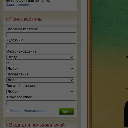
по телефону или по почте.
Задать вопрос
Поиск картины
Название картины:
Художник:
Местонахождение:
Жанр:
Направление:
Тип изображения:
Ключевое слово:
Жанр
Направления
Вход для пользователей