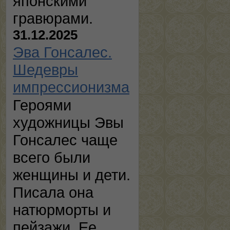
японскими
гравюрами.
31.12.2025
Эва Гонсалес.
Шедевры
импрессионизма
Героями
художницы Эвы
Гонсалес чаще
всего были
женщины и дети.
Писала она
натюрморты и
пейзажи. Ее