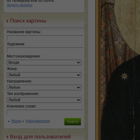
по телефону или по почте.
Задать вопрос
Поиск картины
Название картины:
Художник:
Местонахождение:
Жанр:
Направление:
Тип изображения:
Ключевое слово:
Жанр
Направления
Вход для пользователей