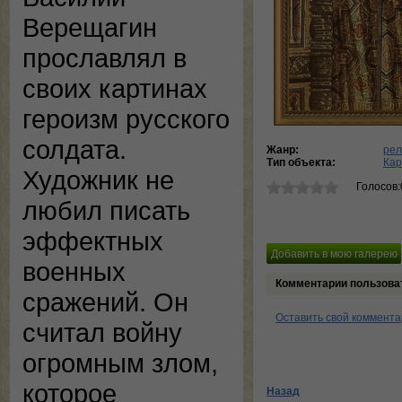
Верещагин
прославлял в
своих картинах
героизм русского
солдата.
Жанр:
рел
Тип объекта:
Кар
Художник не
Голосов:
любил писать
эффектных
военных
Комментарии пользова
сражений. Он
Оставить свой коммент
считал войну
огромным злом,
которое
Назад